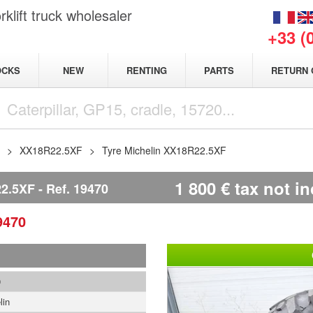
klift truck wholesaler
+33 (
NEW
OCKS
RENTING
PARTS
RETURN 
XX18R22.5XF
Tyre Michelin XX18R22.5XF
1 800
€
tax not i
2.5XF
Ref.
19470
9470
0
lin