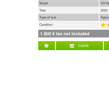
Model
XX18
Year
2022
Type of tyre
Agricu
Condition
1 800
€
tax not included
SHARE