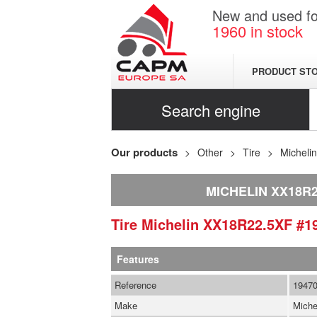
New and used for
1960
in stock
PRODUCT ST
Search engine
Our products
Other
Tire
Michelin
MICHELIN XX18R2
Tire
Michelin
XX18R22.5XF
#1
Features
Reference
1947
Make
Miche