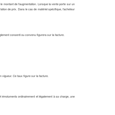
 le montant de l'augmentation. Lorsque la vente porte sur un
ariation de prix. Dans le cas de matériel spécifique, l'acheteur
èglement consenti ou convenu figurera sur la facture.
en vigueur. Ce taux figure sur la facture.
s et émoluments ordinairement et légalement à sa charge, une