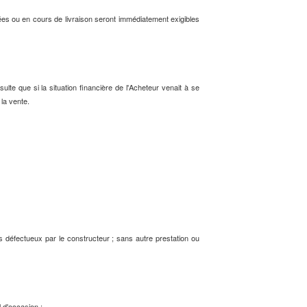
es ou en cours de livraison seront immédiatement exigibles
te que si la situation financière de l'Acheteur venait à se
 la vente.
s défectueux par le constructeur ; sans autre prestation ou
l d'occasion :