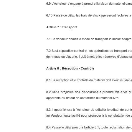
6.9 L'Acheteur s'engage à prendre livraison du matériel dans 
6.10 Passé ce délai, les frais de stockage seront facturés à
Article 7 : Transport
7.1 Le Vendeur choisit le mode de transport le mieux adapté
7.2 Sauf stipulation contraire, les opérations de transport son
dommage ou d'avarie, il doit émettre les réserves d'usage s
Article 8 : Réception - Contrôle
8.1 La réception et le contrôle du matériel doit avoir lieu dans
8.2 Sans préjudice des dispositions à prendre vis-à-vis du
apparents ou défaut de conformité du matériel livré.
8.3 Il appartiendra à l'Acheteur de détailler le défaut de co
au Vendeur toute facilité pour procéder à la constatation de c
8.4 Passé le délai prévu à l'article 8.1, toute réclamation 