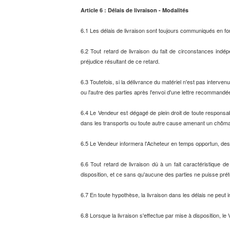
Article 6 : Délais de livraison - Modalités
6.1 Les délais de livraison sont toujours communiqués en fonc
6.2 Tout retard de livraison du fait de circonstances ind
préjudice résultant de ce retard.
6.3 Toutefois, si la délivrance du matériel n'est pas interve
ou l'autre des parties après l'envoi d'une lettre recommandé
6.4 Le Vendeur est dégagé de plein droit de toute responsabi
dans les transports ou toute autre cause amenant un chômage
6.5 Le Vendeur informera l'Acheteur en temps opportun, d
6.6 Tout retard de livraison dû à un fait caractéristique d
disposition, et ce sans qu'aucune des parties ne puisse pré
6.7 En toute hypothèse, la livraison dans les délais ne peut i
6.8 Lorsque la livraison s'effectue par mise à disposition, le