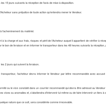
les 15 jours suivants la réception de l'avis de mise à disposition.
 l'Acheteur sans préjudice de toute action qu'entendra mener le Vendeur.
 à l'acheminement du matériel.
t à la charge et aux frais, risques et péril de l'Acheteur auquel il appartient de vérifier à réce
ur le bon de livraison et en informer le transporteur dans les 48 heures suivants la réceptio
 les 2 jours qui suivent la livraison.
 transporteur, l'acheteur devra informer le Vendeur par lettre recommandée avec accusé de
nformité ou le vice constaté dans un courrier recommandé qui devra être adressé au Vendeur se
es vices ou anomalies et, s'abstiendra d'intervenir lui-même ou de faire intervenir un tiers à ce
de quelque nature que ce soit, sera considérée comme irrecevable.