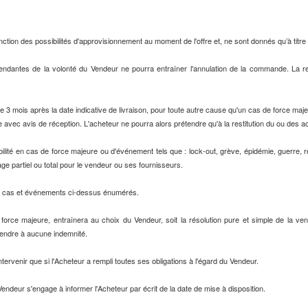
tion des possibilités d'approvisionnement au moment de l'offre et, ne sont donnés qu’à titre i
épendantes de la volonté du Vendeur ne pourra entraîner l'annulation de la commande. La 
nue 3 mois après la date indicative de livraison, pour toute autre cause qu'un cas de force maj
e avec avis de réception. L'acheteur ne pourra alors prétendre qu'à la restitution du ou des
lité en cas de force majeure ou d'événement tels que : lock-out, grève, épidémie, guerre, réqu
 partiel ou total pour le vendeur ou ses fournisseurs.
es cas et événements ci-dessus énumérés.
e force majeure, entraînera au choix du Vendeur, soit la résolution pure et simple de la ven
tendre à aucune indemnité.
ntervenir que si l'Acheteur a rempli toutes ses obligations à l'égard du Vendeur.
 Vendeur s'engage à informer l'Acheteur par écrit de la date de mise à disposition.