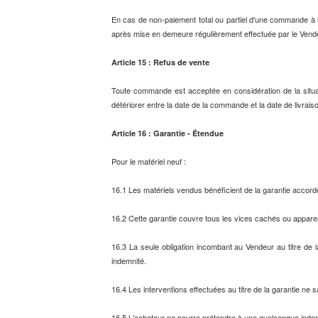
En cas de non-paiement total ou partiel d'une commande à 
après mise en demeure régulièrement effectuée par le Vend
Article 15 : Refus de vente
Toute commande est acceptée en considération de la situati
détériorer entre la date de la commande et la date de livraiso
Article 16 : Garantie - Étendue
Pour le matériel neuf :
16.1 Les matériels vendus bénéficient de la garantie accord
16.2 Cette garantie couvre tous les vices cachés ou apparent
16.3 La seule obligation incombant au Vendeur au titre de 
indemnité.
16.4 Les interventions effectuées au titre de la garantie ne 
16.5 L'acheteur ne pourra prétendre à une quelconque indemnit