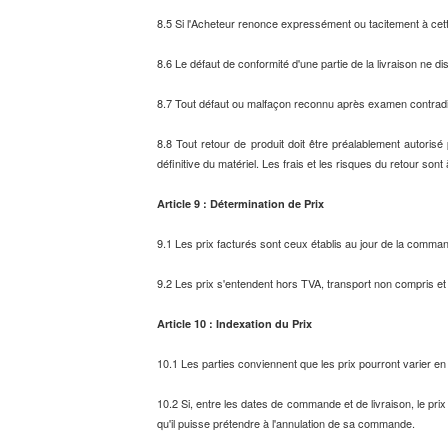
8.5 Si l'Acheteur renonce expressément ou tacitement à cett
8.6 Le défaut de conformité d'une partie de la livraison ne di
8.7 Tout défaut ou malfaçon reconnu après examen contradict
8.8 Tout retour de produit doit être préalablement autori
définitive du matériel. Les frais et les risques du retour sont 
Article 9 : Détermination de Prix
9.1 Les prix facturés sont ceux établis au jour de la comm
9.2 Les prix s'entendent hors TVA, transport non compris et s
Article 10 : Indexation du Prix
10.1 Les parties conviennent que les prix pourront varier en
10.2 Si, entre les dates de commande et de livraison, le pr
qu'il puisse prétendre à l'annulation de sa commande.