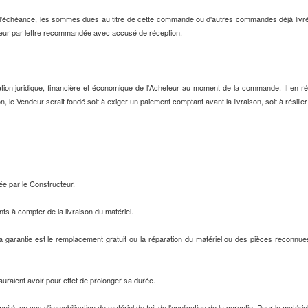
l'échéance, les sommes dues au titre de cette commande ou d'autres commandes déjà livré
eur par lettre recommandée avec accusé de réception.
on juridique, financière et économique de l'Acheteur au moment de la commande. Il en résul
n, le Vendeur serait fondé soit à exiger un paiement comptant avant la livraison, soit à résilier
ée par le Constructeur.
s à compter de la livraison du matériel.
la garantie est le remplacement gratuit ou la réparation du matériel ou des pièces reconnue
sauraient avoir pour effet de prolonger sa durée.
é, en cas d'immobilisation du matériel du fait de l'application de la garantie. Pour le matérie