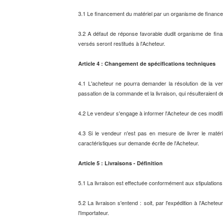
3.1 Le financement du matériel par un organisme de financ
3.2 A défaut de réponse favorable dudit organisme de fina
versés seront restitués à l'Acheteur.
Article 4 : Changement de spécifications techniques
4.1 L'acheteur ne pourra demander la résolution de la vent
passation de la commande et la livraison, qui résulteraient 
4.2 Le vendeur s'engage à informer l'Acheteur de ces modific
4.3 Si le vendeur n'est pas en mesure de livrer le matér
caractéristiques sur demande écrite de l'Acheteur.
Article 5 : Livraisons - Définition
5.1 La livraison est effectuée conformément aux stipulatio
5.2 La livraison s'entend : soit, par l'expédition à l'Achet
l'Importateur.