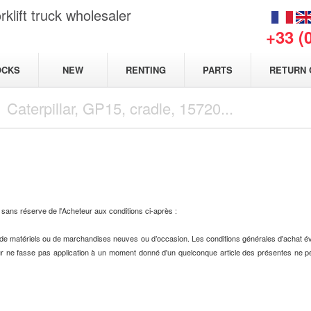
klift truck wholesaler
+33 (
NEW
OCKS
RENTING
PARTS
RETURN 
 sans réserve de l'Acheteur aux conditions ci-après :
te de matériels ou de marchandises neuves ou d’occasion. Les conditions générales d'achat é
ur ne fasse pas application à un moment donné d'un quelconque article des présentes ne peu