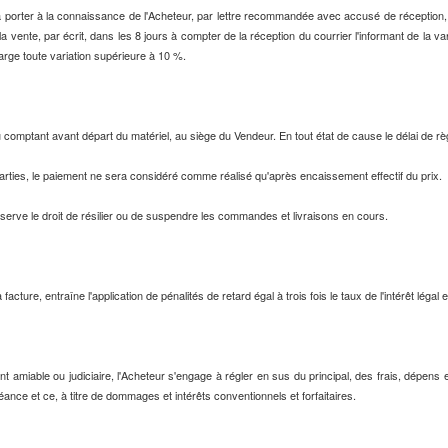
ra porter à la connaissance de l'Acheteur, par lettre recommandée avec accusé de réception,
 la vente, par écrit, dans les 8 jours à compter de la réception du courrier l'informant de la v
arge toute variation supérieure à 10 %.
au comptant avant départ du matériel, au siège du Vendeur. En tout état de cause le délai de r
rties, le paiement ne sera considéré comme réalisé qu'après encaissement effectif du prix.
erve le droit de résilier ou de suspendre les commandes et livraisons en cours.
facture, entraîne l'application de pénalités de retard égal à trois fois le taux de l'intérêt légal 
 amiable ou judiciaire, l'Acheteur s'engage à régler en sus du principal, des frais, dépen
ance et ce, à titre de dommages et intérêts conventionnels et forfaitaires.