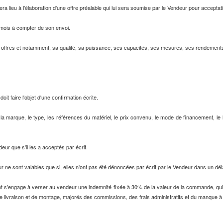
ra lieu à l'élaboration d'une offre préalable qui lui sera soumise par le Vendeur pour acceptat
 mois à compter de son envoi.
es offres et notamment, sa qualité, sa puissance, ses capacités, ses mesures, ses rendements 
t faire l'objet d'une confirmation écrite.
 marque, le type, les références du matériel, le prix convenu, le mode de financement, le lieu
eur que s'il les a acceptés par écrit.
ne sont valables que si, elles n'ont pas été dénoncées par écrit par le Vendeur dans un déla
ient s’engage à verser au vendeur une indemnité fixée à 30% de la valeur de la commande, qui
e livraison et de montage, majorés des commissions, des frais administratifs et du manque à