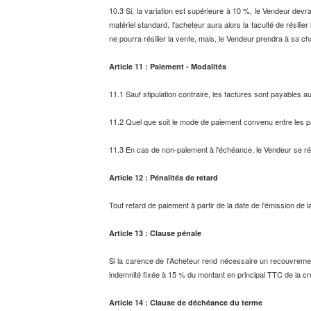
10.3 Si, la variation est supérieure à 10 %, le Vendeur dev
matériel standard, l'acheteur aura alors la faculté de résilier
ne pourra résilier la vente, mais, le Vendeur prendra à sa ch
Article 11 : Paiement - Modalités
11.1 Sauf stipulation contraire, les factures sont payables 
11.2 Quel que soit le mode de paiement convenu entre les pa
11.3 En cas de non-paiement à l'échéance, le Vendeur se rés
Article 12 : Pénalités de retard
Tout retard de paiement à partir de la date de l'émission de la 
Article 13 : Clause pénale
Si la carence de l'Acheteur rend nécessaire un recouvrement
indemnité fixée à 15 % du montant en principal TTC de la cré
Article 14 : Clause de déchéance du terme