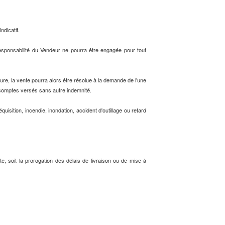
ndicatif.
responsabilité du Vendeur ne pourra être engagée pour tout
eure, la vente pourra alors être résolue à la demande de l'une
 acomptes versés sans autre indemnité.
isition, incendie, inondation, accident d'outillage ou retard
te, soit la prorogation des délais de livraison ou de mise à