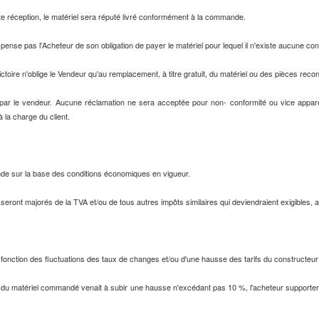
e réception, le matériel sera réputé livré conformément à la commande.
spense pas l'Acheteur de son obligation de payer le matériel pour lequel il n'existe aucune con
oire n'oblige le Vendeur qu'au remplacement, à titre gratuit, du matériel ou des pièces rec
sé par le vendeur. Aucune réclamation ne sera acceptée pour non- conformité ou vice appar
à la charge du client.
ande sur la base des conditions économiques en vigueur.
eront majorés de la TVA et/ou de tous autres impôts similaires qui deviendraient exigibles, au
 fonction des fluctuations des taux de changes et/ou d'une hausse des tarifs du constructeur
ix du matériel commandé venait à subir une hausse n'excédant pas 10 %, l'acheteur supporter