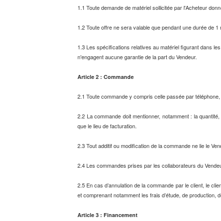
1.1 Toute demande de matériel sollicitée par l'Acheteur donne
1.2 Toute offre ne sera valable que pendant une durée de 1
1.3 Les spécifications relatives au matériel figurant dans l
n'engagent aucune garantie de la part du Vendeur.
Article 2 : Commande
2.1 Toute commande y compris celle passée par téléphone, doi
2.2 La commande doit mentionner, notamment : la quantité, la
que le lieu de facturation.
2.3 Tout additif ou modification de la commande ne lie le Vend
2.4 Les commandes prises par les collaborateurs du Vendeur 
2.5 En cas d’annulation de la commande par le client, le cl
et comprenant notamment les frais d’étude, de production, d
Article 3 : Financement