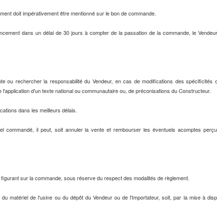
ement doit impérativement être mentionné sur le bon de commande.
ncement dans un délai de 30 jours à compter de la passation de la commande, le Vendeur 
e ou rechercher la responsabilité du Vendeur, en cas de modifications des spécificités ou 
de l'application d'un texte national ou communautaire ou, de préconisations du Constructeur.
ations dans les meilleurs délais.
iel commandé, il peut, soit annuler la vente et rembourser les éventuels acomptes perçu
ns figurant sur la commande, sous réserve du respect des modalités de règlement.
eur du matériel de l'usine ou du dépôt du Vendeur ou de l'Importateur, soit, par la mise à d