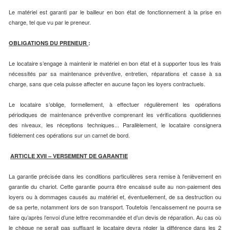
Le matériel est garanti par le bailleur en bon état de fonctionnement à la prise en
charge, tel que vu par le preneur.
OBLIGATIONS DU PRENEUR
:
Le locataire s’engage à maintenir le matériel en bon état et à supporter tous les frais
nécessités par sa maintenance préventive, entretien, réparations et casse à sa
charge, sans que cela puisse affecter en aucune façon les loyers contractuels.
Le locataire s’oblige, formellement, à effectuer régulièrement les opérations
périodiques de maintenance préventive comprenant les vérifications quotidiennes
des niveaux, les réceptions techniques... Parallèlement, le locataire consignera
fidèlement ces opérations sur un carnet de bord.
ARTICLE XVII – VERSEMENT DE GARANTIE
La garantie précisée dans les conditions particulières sera remise à l'enlèvement en
garantie du chariot. Cette garantie pourra être encaissé suite au non-paiement des
loyers ou à dommages causés au matériel et, éventuellement, de sa destruction ou
de sa perte, notamment lors de son transport. Toutefois l’encaissement ne pourra se
faire qu’après l’envoi d’une lettre recommandée et d’un devis de réparation. Au cas où
le chèque ne serait pas suffisant le locataire devra régler la différence dans les 2