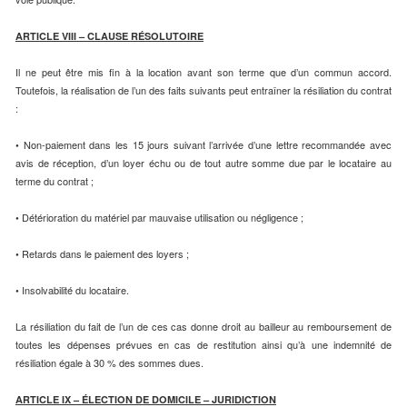
ARTICLE VIII – CLAUSE RÉSOLUTOIRE
Il ne peut être mis fin à la location avant son terme que d’un commun accord.
Toutefois, la réalisation de l’un des faits suivants peut entraîner la résiliation du contrat
:
• Non-paiement dans les 15 jours suivant l’arrivée d’une lettre recommandée avec
avis de réception, d’un loyer échu ou de tout autre somme due par le locataire au
terme du contrat ;
• Détérioration du matériel par mauvaise utilisation ou négligence ;
• Retards dans le paiement des loyers ;
• Insolvabilité du locataire.
La résiliation du fait de l’un de ces cas donne droit au bailleur au remboursement de
toutes les dépenses prévues en cas de restitution ainsi qu’à une indemnité de
résiliation égale à 30 % des sommes dues.
ARTICLE IX – ÉLECTION DE DOMICILE – JURIDICTION