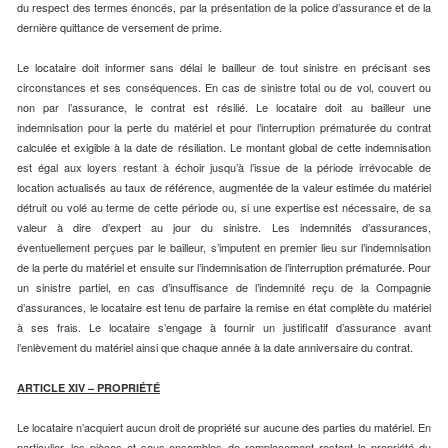
du respect des termes énoncés, par la présentation de la police d’assurance et de la
dernière quittance de versement de prime.
Le locataire doit informer sans délai le bailleur de tout sinistre en précisant ses
circonstances et ses conséquences. En cas de sinistre total ou de vol, couvert ou
non par l’assurance, le contrat est résilié. Le locataire doit au bailleur une
indemnisation pour la perte du matériel et pour l’interruption prématurée du contrat
calculée et exigible à la date de résiliation. Le montant global de cette indemnisation
est égal aux loyers restant à échoir jusqu’à l’issue de la période irrévocable de
location actualisés au taux de référence, augmentée de la valeur estimée du matériel
détruit ou volé au terme de cette période ou, si une expertise est nécessaire, de sa
valeur à dire d’expert au jour du sinistre. Les indemnités d’assurances,
éventuellement perçues par le bailleur, s’imputent en premier lieu sur l’indemnisation
de la perte du matériel et ensuite sur l’indemnisation de l’interruption prématurée. Pour
un sinistre partiel, en cas d’insuffisance de l’indemnité reçu de la Compagnie
d’assurances, le locataire est tenu de parfaire la remise en état complète du matériel
à ses frais. Le locataire s’engage à fournir un justificatif d’assurance avant
l’enlèvement du matériel ainsi que chaque année à la date anniversaire du contrat.
ARTICLE XIV – PROPRIÉTÉ
Le locataire n’acquiert aucun droit de propriété sur aucune des parties du matériel. En
particulier, les pièces et sous-ensembles de remplacement restent la propriété du