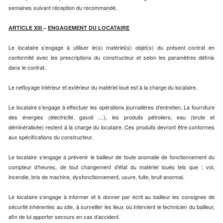
semaines suivant réception du recommandé.
ARTICLE XIII
–
ENGAGEMENT DU LOCATAIRE
Le locataire s’engage à utiliser le(s) matériel(s) objet(s) du présent contrat en
conformité avec les prescriptions du constructeur et selon les paramètres définis
dans le contrat.
Le nettoyage intérieur et extérieur du matériel loué est à la charge du locataire.
Le locataire s’engage à effectuer les opérations journalières d’entretien. La fourniture
des énergies (électricité, gasoil …), les produits pétroliers, eau (brute et
déminéralisée) restent à la charge du locataire. Ces produits devront être conformes
aux spécifications du constructeur.
Le locataire s’engage à prévenir le bailleur de toute anomalie de fonctionnement du
compteur d’heures, de tout changement d’état du matériel loués tels que : vol,
incendie, bris de machine, dysfonctionnement, usure, fuite, bruit anormal.
Le locataire s’engage à informer et à donner par écrit au bailleur les consignes de
sécurité inhérentes au site, à surveiller les lieux où intervient le technicien du bailleur,
afin de lui apporter secours en cas d’accident.