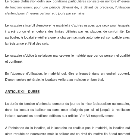
Le régime d’utilisation défini aux conditions particulières consiste en nombre d’heures
de fonctionnement pour une période déterminée, à défaut de précision, l’utilisation
s’entend pour 7 heures par jour et 5 jours par semaine.
Le locataire s’interdit d’employer le matériel à d’autres usages que ceux pour lesquels
il a été conçu et en dehors des limites définies par les plaques de conformité. En
particulier, le locataire vérifiera que la charge maximale autorisée est compatible avec
la résistance et l’état des sols.
Le locataire s’oblige à ne laisser manœuvrer le matériel que par du personnel qualifié
et confirmé.
En l’absence d’utilisation, le matériel doit être entreposé dans un endroit couvert.
D’une manière générale, le locataire veillera au maintien en bon état.
ARTICLE XII – DURÉE
La durée de location s’entend à compter du jour de la mise à disposition au locataire,
dans les locaux du bailleur ou dans ceux désignés par lui, et jusqu’à la restitution
incluse, suivant les conditions définies aux articles V et VII respectivement.
A l’échéance de la location, si le locataire ne restitue pas le matériel, la location est
alors réputée se poursuivre mais le bailleur est en droit d’y mettre fin à tout moment