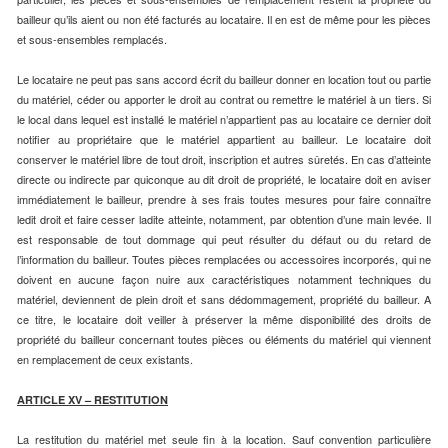
bailleur qu’ils aient ou non été facturés au locataire. Il en est de même pour les pièces
et sous-ensembles remplacés.
Le locataire ne peut pas sans accord écrit du bailleur donner en location tout ou partie
du matériel, céder ou apporter le droit au contrat ou remettre le matériel à un tiers. Si
le local dans lequel est installé le matériel n’appartient pas au locataire ce dernier doit
notifier au propriétaire que le matériel appartient au bailleur. Le locataire doit
conserver le matériel libre de tout droit, inscription et autres sûretés. En cas d’atteinte
directe ou indirecte par quiconque au dit droit de propriété, le locataire doit en aviser
immédiatement le bailleur, prendre à ses frais toutes mesures pour faire connaître
ledit droit et faire cesser ladite atteinte, notamment, par obtention d’une main levée. Il
est responsable de tout dommage qui peut résulter du défaut ou du retard de
l’information du bailleur. Toutes pièces remplacées ou accessoires incorporés, qui ne
doivent en aucune façon nuire aux caractéristiques notamment techniques du
matériel, deviennent de plein droit et sans dédommagement, propriété du bailleur. A
ce titre, le locataire doit veiller à préserver la même disponibilité des droits de
propriété du bailleur concernant toutes pièces ou éléments du matériel qui viennent
en remplacement de ceux existants.
ARTICLE XV – RESTITUTION
La restitution du matériel met seule fin à la location. Sauf convention particulière