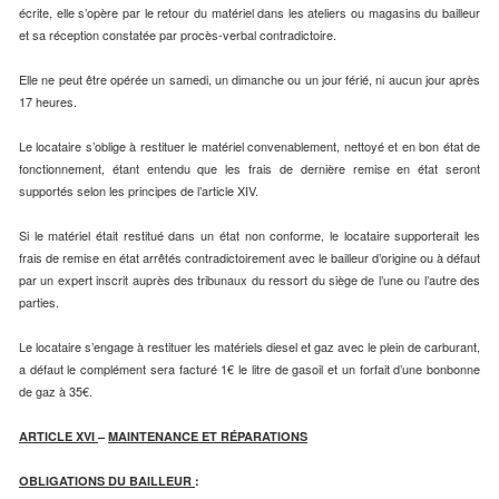
écrite, elle s’opère par le retour du matériel dans les ateliers ou magasins du bailleur
et sa réception constatée par procès-verbal contradictoire.
Elle ne peut être opérée un samedi, un dimanche ou un jour férié, ni aucun jour après
17 heures.
Le locataire s’oblige à restituer le matériel convenablement, nettoyé et en bon état de
fonctionnement, étant entendu que les frais de dernière remise en état seront
supportés selon les principes de l’article XIV.
Si le matériel était restitué dans un état non conforme, le locataire supporterait les
frais de remise en état arrêtés contradictoirement avec le bailleur d’origine ou à défaut
par un expert inscrit auprès des tribunaux du ressort du siège de l’une ou l’autre des
parties.
Le locataire s’engage à restituer les matériels diesel et gaz avec le plein de carburant,
a défaut le complément sera facturé 1€ le litre de gasoil et un forfait d’une bonbonne
de gaz à 35€.
ARTICLE XVI
–
MAINTENANCE ET RÉPARATIONS
OBLIGATIONS DU BAILLEUR
: