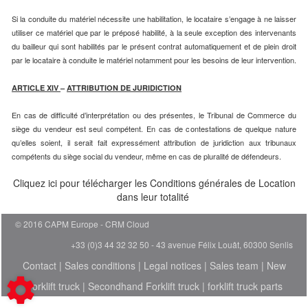
Si la conduite du matériel nécessite une habilitation, le locataire s’engage à ne laisser
utiliser ce matériel que par le préposé habilité, à la seule exception des intervenants
du bailleur qui sont habilités par le présent contrat automatiquement et de plein droit
par le locataire à conduite le matériel notamment pour les besoins de leur intervention.
ARTICLE XIV
–
ATTRIBUTION DE JURIDICTION
En cas de difficulté d’interprétation ou des présentes, le Tribunal de Commerce du
siège du vendeur est seul compétent. En cas de contestations de quelque nature
qu’elles soient, il serait fait expressément attribution de juridiction aux tribunaux
compétents du siège social du vendeur, même en cas de pluralité de défendeurs.
Cliquez ici pour télécharger les Conditions générales de Location
dans leur totalité
© 2016 CAPM Europe
CRM Cloud
+33 (0)3 44 32 32 50 - 43 avenue Félix Louât, 60300 Senlis
Contact
|
Sales conditions
|
Legal notices
|
Sales team
|
New
Forklift truck
|
Secondhand Forklift truck
|
forklift truck parts