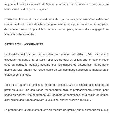
moyennant préavis modulable de 5 jours si la durée est exprimée en mois ou de 24
heures si elle est exprimée en jours.
L’utilisation effective du matériel est constatée par un compteur horamètre installé sur
chaque matériel. Si une défaillance apparaissait au compteur horaire ou à une pièce
de matériel rendant impossible la lecture du compteur, le locataire s’engage à en
avertir le bailleur aussitôt.
ARTICLE XIII – ASSURANCES
Le locataire est gardien responsable du matériel qu’il détient. Dès sa mise à
disposition et jusqu’à la restitution effective de celui-ci, et tant que le matériel reste
sous sa garde, le locataire assume tous les risques de détérioration et de perte
même par cas fortuit, il est responsable de tout dommage causé par le matériel dans
toutes circonstances.
De ce fait l’assurance est à la charge du preneur. Celui-ci s’oblige à contracter au
profit du loueur une assurance responsabilité civile et professionnelle illimitée, pour
usage du chariot, une assurance vol, incendie et dommages, et à régler les primes
ainsi qu’une assurance couvrant la valeur du chariot précité à l’article V.
Le preneur doit, à tout moment, être en mesure de justifier, sur la demande du loueur,