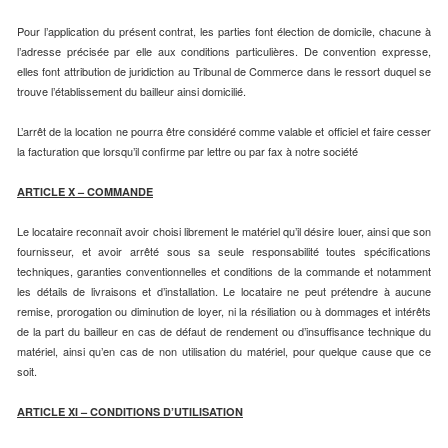
Pour l’application du présent contrat, les parties font élection de domicile, chacune à
l’adresse précisée par elle aux conditions particulières. De convention expresse,
elles font attribution de juridiction au Tribunal de Commerce dans le ressort duquel se
trouve l’établissement du bailleur ainsi domicilié.
L’arrêt de la location ne pourra être considéré comme valable et officiel et faire cesser
la facturation que lorsqu’il confirme par lettre ou par fax à notre société
ARTICLE X – COMMANDE
Le locataire reconnaît avoir choisi librement le matériel qu’il désire louer, ainsi que son
fournisseur, et avoir arrêté sous sa seule responsabilité toutes spécifications
techniques, garanties conventionnelles et conditions de la commande et notamment
les détails de livraisons et d’installation. Le locataire ne peut prétendre à aucune
remise, prorogation ou diminution de loyer, ni la résiliation ou à dommages et intérêts
de la part du bailleur en cas de défaut de rendement ou d’insuffisance technique du
matériel, ainsi qu’en cas de non utilisation du matériel, pour quelque cause que ce
soit.
ARTICLE XI – CONDITIONS D’UTILISATION