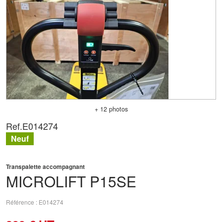
+ 12 photos
Ref.
E014274
Neuf
Transpalette accompagnant
MICROLIFT
P15SE
Référence
E014274