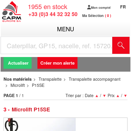
1955
en stock
FR
Mon compte
+33 (0)3 44 32 32 50
Ma Sélection
0
MENU
R
Actualiser
Créer mon alerte
Nos matériels
Transpalette
Transpalette accompagnant
Microlift
P15SE
PAGE
1
/ 1
Trier par :
Date
▲
/
▼
Prix
▲
/
▼
3
Microlift P15SE