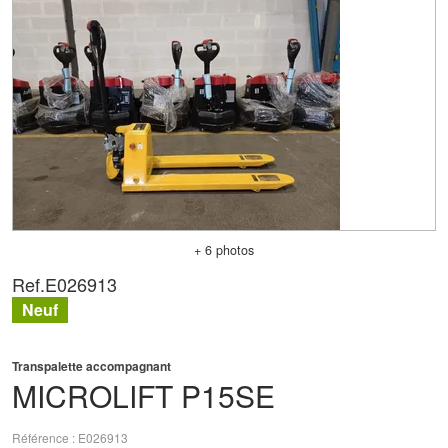
+ 6 photos
Ref.
E026913
Neuf
Transpalette accompagnant
MICROLIFT
P15SE
Référence
E026913