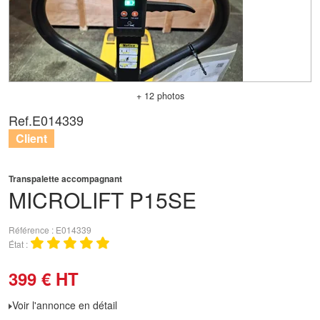
+ 12 photos
Ref.
E014339
Client
Transpalette accompagnant
MICROLIFT
P15SE
Référence
E014339
État
399
€
HT
Voir l'annonce en détail