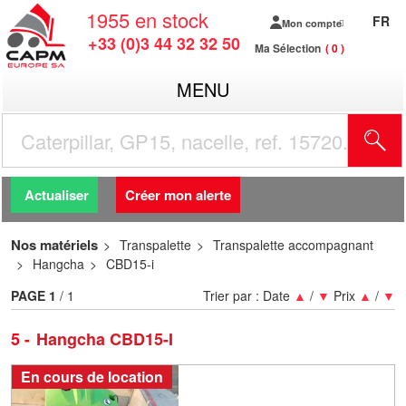
1955
en stock
FR
Mon compte
+33 (0)3 44 32 32 50
Ma Sélection
0
MENU
R
Actualiser
Créer mon alerte
Nos matériels
Transpalette
Transpalette accompagnant
Hangcha
CBD15-i
PAGE
1
/ 1
Trier par :
Date
▲
/
▼
Prix
▲
/
▼
5
Hangcha CBD15-I
En cours de location