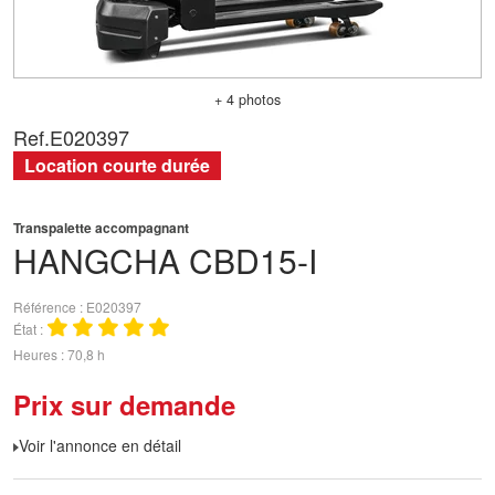
+ 4 photos
Ref.
E020397
Location courte durée
Transpalette accompagnant
HANGCHA
CBD15-I
Référence
E020397
État
Heures
70,8 h
Prix sur demande
Voir l'annonce en détail