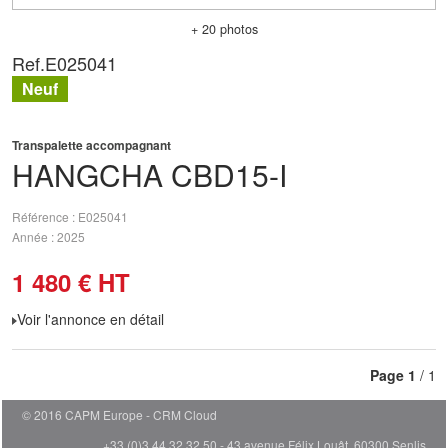
+ 20 photos
Ref.
E025041
Neuf
Transpalette accompagnant
HANGCHA
CBD15-I
Référence
E025041
Année
2025
1 480
€
HT
Voir l'annonce en détail
Page
1
/ 1
© 2016 CAPM Europe
CRM Cloud
+33 (0)3 44 32 32 50 - 43 avenue Félix Louât, 60300 Senlis