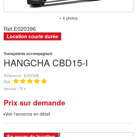
+ 4 photos
Ref.
E020396
Location courte durée
Transpalette accompagnant
HANGCHA
CBD15-I
Référence
E020396
État
Heures
75 h
Prix sur demande
Voir l'annonce en détail
En cours de location