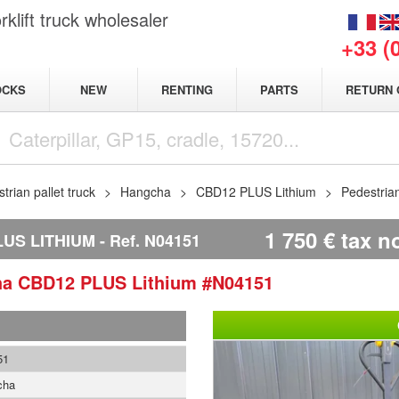
klift truck wholesaler
+33 (
NEW
OCKS
RENTING
PARTS
RETURN 
trian pallet truck
Hangcha
CBD12 PLUS Lithium
Pedestria
1 750
€
tax n
US LITHIUM
Ref.
N04151
ha
CBD12 PLUS Lithium
#N04151
51
cha