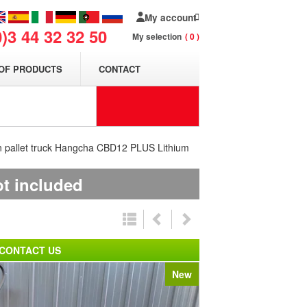
My account
0)3 44 32 32 50
My selection
0
OF PRODUCTS
CONTACT
n pallet truck Hangcha CBD12 PLUS Lithium
ot included
CONTACT US
New