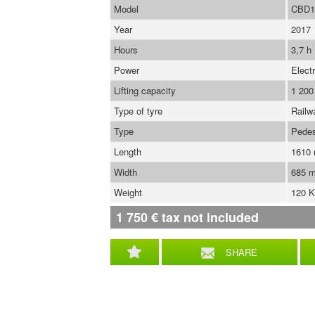
Model
CBD1
Year
2017
Hours
3,7 h
Power
Electr
Lifting capacity
1 200
Type of tyre
Railw
Type
Pedes
Length
1610
Width
685 
Weight
120 
1 750
€
tax not included
SHARE