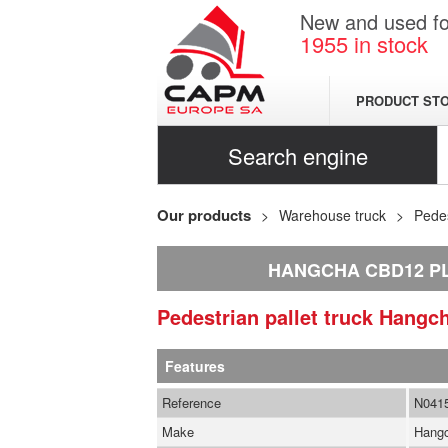
New and used for
1955
in stock
PRODUCT ST
Search engine
Our products
Warehouse truck
Pedes
HANGCHA CBD12 PL
Pedestrian pallet truck
Hangc
Features
Reference
N041
Make
Hang