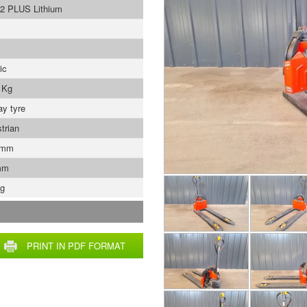
2 PLUS Lithium
ic
 Kg
ay tyre
trian
 mm
mm
Kg
PRINT IN PDF FORMAT