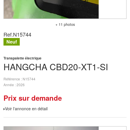
+ 11 photos
Ref.
N15744
Neuf
Transpalette électrique
HANGCHA
CBD20-XT1-SI
Référence
N15744
Année
2026
Prix sur demande
Voir l'annonce en détail