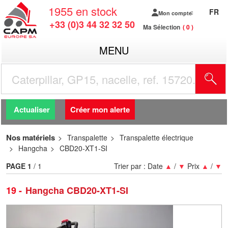
1955
en stock
FR
Mon compte
+33 (0)3 44 32 32 50
Ma Sélection
0
MENU
R
Actualiser
Créer mon alerte
Nos matériels
Transpalette
Transpalette électrique
Hangcha
CBD20-XT1-SI
PAGE
1
/ 1
Trier par :
Date
▲
/
▼
Prix
▲
/
▼
19
Hangcha CBD20-XT1-SI