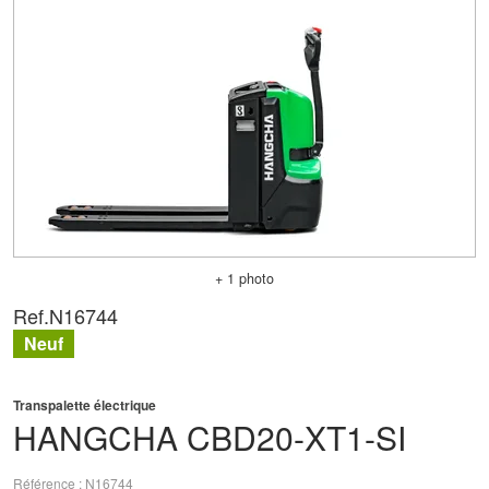
+ 1 photo
Ref.
N16744
Neuf
Transpalette électrique
HANGCHA
CBD20-XT1-SI
Référence
N16744