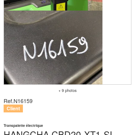
+ 9 photos
Ref.
N16159
Client
Transpalette électrique
HANGCHA
CBD20-XT1-SI