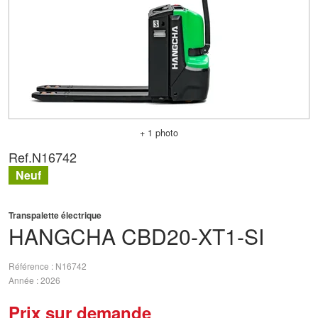
+ 1 photo
Ref.
N16742
Neuf
Transpalette électrique
HANGCHA
CBD20-XT1-SI
Référence
N16742
Année
2026
Prix sur demande