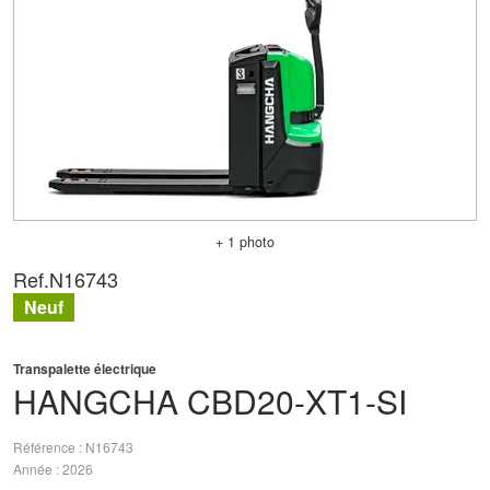
+ 1 photo
Ref.
N16743
Neuf
Transpalette électrique
HANGCHA
CBD20-XT1-SI
Référence
N16743
Année
2026