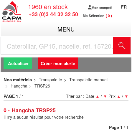
1960
en stock
FR
Mon compte
+33 (0)3 44 32 32 50
Ma Sélection
0
MENU
R
Actualiser
Créer mon alerte
Nos matériels
Transpalette
Transpalette manuel
Hangcha
TRSP25
PAGE
1
/ 1
Trier par :
Date
▲
/
▼
Prix
▲
/
▼
0
Hangcha TRSP25
Il n'y a aucun résultat pour votre recherche
Page
1
/ 1