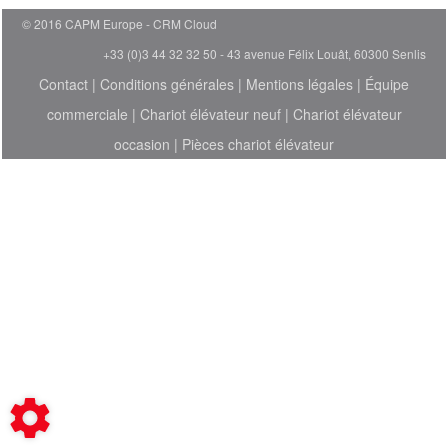
© 2016 CAPM Europe
CRM Cloud
+33 (0)3 44 32 32 50 - 43 avenue Félix Louât, 60300 Senlis
Contact
|
Conditions générales
|
Mentions légales
|
Équipe
commerciale
|
Chariot élévateur neuf
|
Chariot élévateur
occasion
|
Pièces chariot élévateur