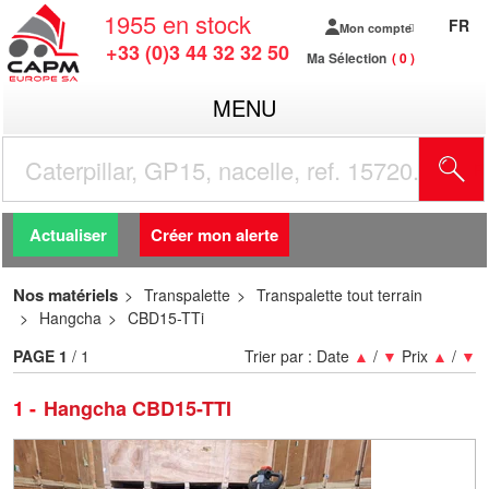
1955
en stock
FR
Mon compte
+33 (0)3 44 32 32 50
Ma Sélection
0
MENU
R
Actualiser
Créer mon alerte
Nos matériels
Transpalette
Transpalette tout terrain
Hangcha
CBD15-TTi
PAGE
1
/ 1
Trier par :
Date
▲
/
▼
Prix
▲
/
▼
1
Hangcha CBD15-TTI