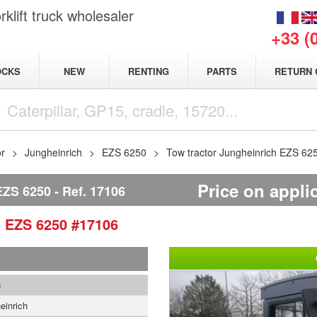
klift truck wholesaler
+33 (
NEW
OCKS
RENTING
PARTS
RETURN 
or
Jungheinrich
EZS 6250
Tow tractor Jungheinrich EZS 62
Price on appli
ZS 6250
Ref.
17106
h
EZS 6250
#17106
6
einrich