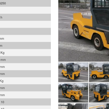
6250
 h
 mm
mm
 Kg
5 mm
 mm
 mm
 Kg
 mm
 mm
 10
 12