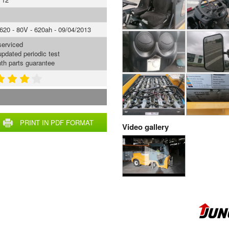
20 - 80V - 620ah - 09/04/2013
serviced
updated periodic test
th parts guarantee
PRINT IN PDF FORMAT
Video gallery