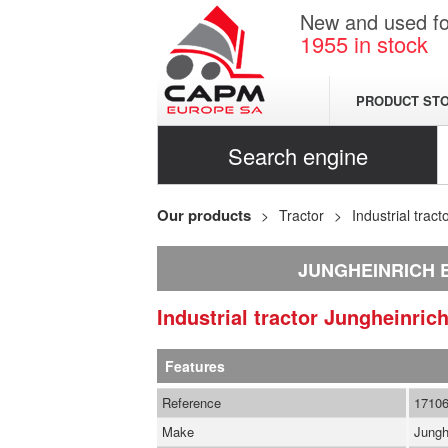
New and used for
1955
in stock
PRODUCT ST
Search engine
Our products
Tractor
Industrial tract
JUNGHEINRICH E
Industrial tractor
Jungheinric
Features
Reference
1710
Make
Jungh