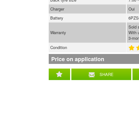
Charger
Oui
Battery
6PZS6
Sold 
Warranty
With 
3-mon
Condition
Price on application
SHARE