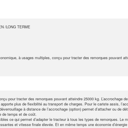
EN /LONG TERME
conomique, à usages multiples, conçu pour tracter des remorques pouvant at
onçu pour tracter des remorques pouvant atteindre 25000 kg. L’accrochage de
pporte plus de flexibilité au transport de charges. Pour le cariste assis, l’ac
déverrouillage à distance de l’accrochage (option) permet d’attacher ou de dé
e de temps et de coût.
bles ce qui permet d’adapter le tracteur à tous les types de remorques. Le m
ssantes et vitesse finale élevée. Et en même temps une économie d’énergie im