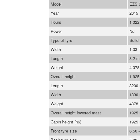
Model
EZS 
Year
2015
Hours
1 322
Power
Nd
Type of tyre
Solid
Width
1,33
Length
3,2 
Weight
4 378
Overall height
1 92
Length
3200
Width
1330
Weight
4378
Overall height lowered mast
1925
Cabin height (h6)
1925
Front tyre size
6.50 -
Back tyre size
7.00 -