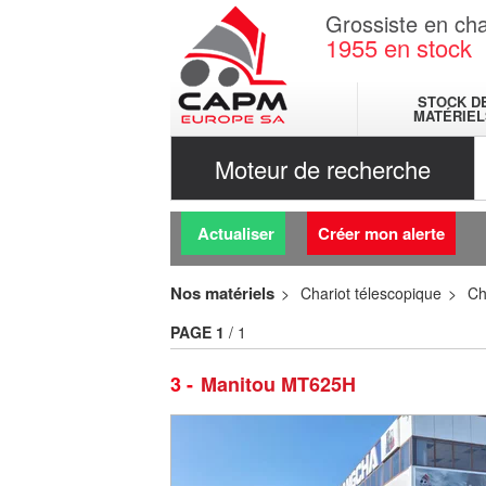
Grossiste en cha
1955
en stock
STOCK D
MATÉRIEL
Moteur de recherche
Actualiser
Créer mon alerte
Nos matériels
Chariot télescopique
Ch
PAGE
1
/ 1
3
Manitou MT625H