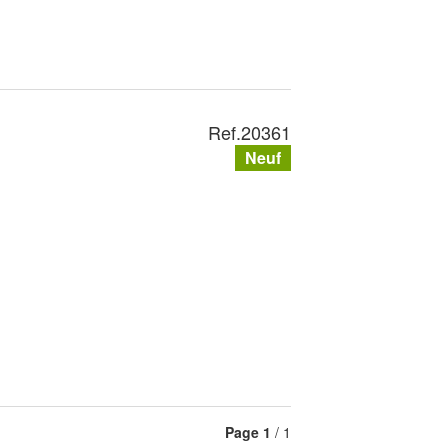
Ref.
20361
Neuf
Page
1
/ 1