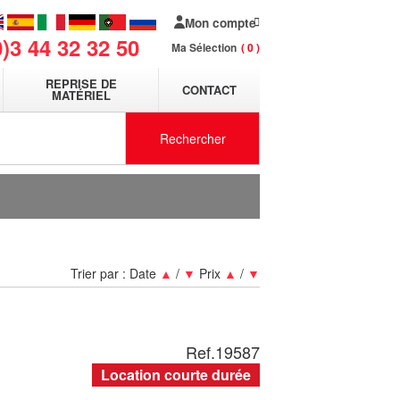
Mon compte
0)3 44 32 32 50
Ma Sélection
0
REPRISE DE
CONTACT
MATÉRIEL
Rechercher
Trier par :
Date
▲
/
▼
Prix
▲
/
▼
Ref.
19587
Location courte durée