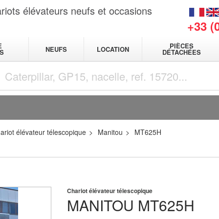
riots élévateurs neufs et occasions
+33 (
E
PIÈCES
NEUFS
LOCATION
S
DÉTACHÉES
ariot élévateur télescopique
Manitou
MT625H
Chariot élévateur télescopique
MANITOU
MT625H