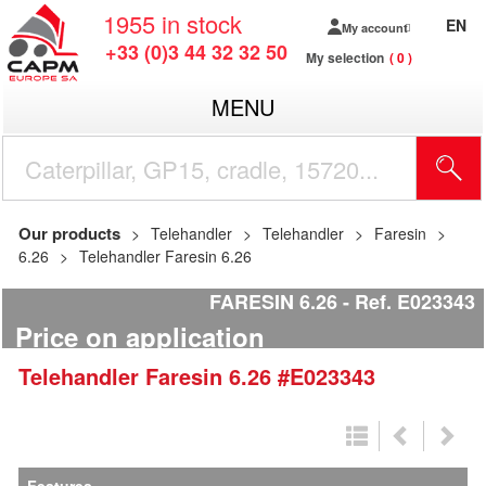
1955
in stock
EN
My account
+33 (0)3 44 32 32 50
My selection
0
MENU
Our products
Telehandler
Telehandler
Faresin
6.26
Telehandler Faresin 6.26
FARESIN 6.26
Ref.
E023343
Price on application
Telehandler
Faresin
6.26
#E023343