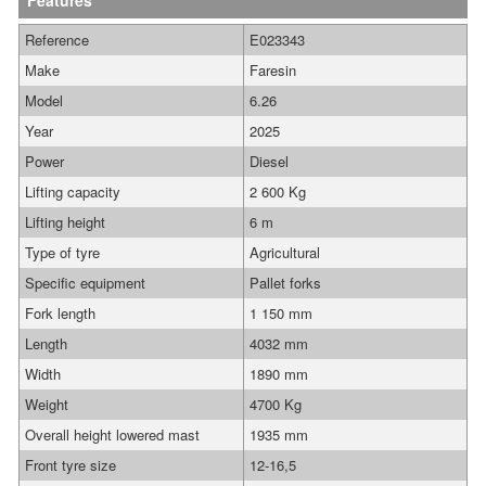
Features
Reference
E023343
Make
Faresin
Model
6.26
Year
2025
Power
Diesel
Lifting capacity
2 600 Kg
Lifting height
6 m
Type of tyre
Agricultural
Specific equipment
Pallet forks
Fork length
1 150 mm
Length
4032 mm
Width
1890 mm
Weight
4700 Kg
Overall height lowered mast
1935 mm
Front tyre size
12-16,5