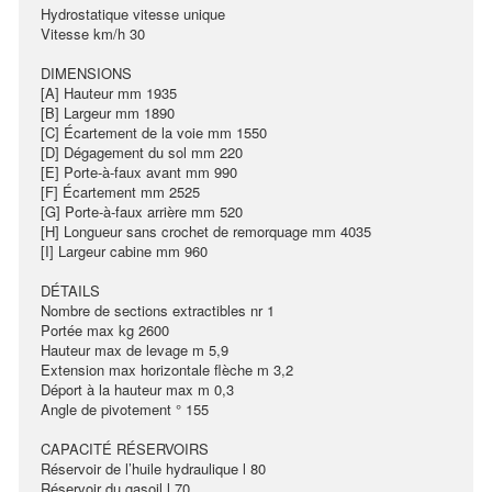
Hydrostatique vitesse unique
Vitesse km/h 30
DIMENSIONS
[A] Hauteur mm 1935
[B] Largeur mm 1890
[C] Écartement de la voie mm 1550
[D] Dégagement du sol mm 220
[E] Porte-à-faux avant mm 990
[F] Écartement mm 2525
[G] Porte-à-faux arrière mm 520
[H] Longueur sans crochet de remorquage mm 4035
[I] Largeur cabine mm 960
DÉTAILS
Nombre de sections extractibles nr 1
Portée max kg 2600
Hauteur max de levage m 5,9
Extension max horizontale flèche m 3,2
Déport à la hauteur max m 0,3
Angle de pivotement ° 155
CAPACITÉ RÉSERVOIRS
Réservoir de l’huile hydraulique l 80
Réservoir du gasoil l 70