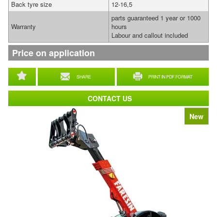
Back tyre size
12-16,5
parts guaranteed 1 year or 1000
Warranty
hours
Labour and callout included
Price on application
SHARE
PRINT IN PDF FORMAT
CONTACT US
New