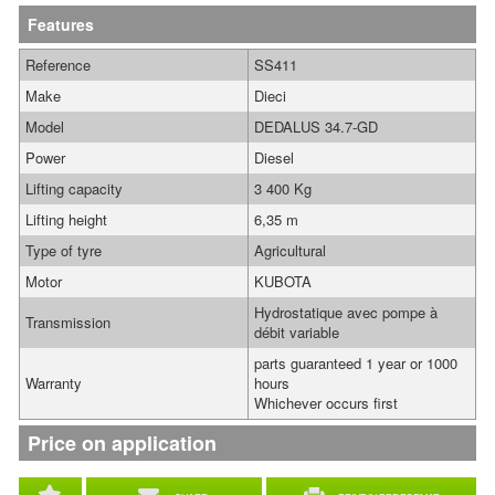
Features
Reference
SS411
Make
Dieci
Model
DEDALUS 34.7-GD
Power
Diesel
Lifting capacity
3 400 Kg
Lifting height
6,35 m
Type of tyre
Agricultural
Motor
KUBOTA
Hydrostatique avec pompe à
Transmission
débit variable
parts guaranteed 1 year or 1000
Warranty
hours
Whichever occurs first
Price on application