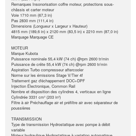
Remarques Insonorisation coffre moteur, protections sous-
châssis et carter moteur
Voie 1710 mm (67,3 in)
Pas 2830 mm (111,4 in)
Dimensions (Longueur x Largeur x Hauteur)
4815 mm (189,6 in) x 2120 mm (83,5 in) x 2210 mm (87,0 in)
Marquage Marquage CE
MOTEUR
Marque Kubota
Puissance nominale 55,4 kW (74 ch) @rpm 2600 tr/min
Puissance de crête 55,4 kW (74 ch) @rpm 2600 tr/min
Aspiration Turbo compresseur aftercooler
Norme sur les émissions Stage V/Tier 4f
Traitement gaz d'échappement DOC+DPF
Injection Électronique, Common Rail
Nombre et disposition des cylindres 4, verticaux en ligne
Cylindrée 3331 cm³ (203 in³)
Filtre à air Préchauffage air et préfiltre air avec séparateur de
poussières
TRANSMISSION
Type de transmission Hydrostatique avec pompe à débit
variable
Moteur hydraulique Hydrostatique à variation automatique