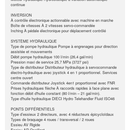
continue
INVERSION
À contrôle électronique actionnable avec machine en marche
Boîte de vitesses À 2 vitesses servo-commandée
Inching À pédale électronique pour déplacement contrôlé
SYSTÈME HYDRAULIQUE
Type de pompe hydraulique Pompe à engrenages pour direction
assistée et mouvements
Débit pompe hydraulique 100 l/min (26,4 gal/min)
Pression maxi de service 25,7 MPa (3727 psi)
Type de distributeur Distributeur hydraulique à servocommande
électro-hydraulique avec joystick 4 en 1 proportionnel. Services
centre ouvert
Commande distributeur Joystick 4en1 proportionnel avec FNR
Prises hydrauliques flèche À raccords rapides à face plane avec
fonction débit d'huile constant (80 l/min – 21 gal/min).
Type d'huile hydraulique DIECI Hydro Telehandler Fluid ISO46
PONTS DIFFÉRENTIELS
Type d’essieux 2 directeurs, avec 4 réducteurs épicycloïdaux
Types de braquage 4 roues / transversal / 2 roues
Essieu AV Rigide
Essieu AR Oscillant