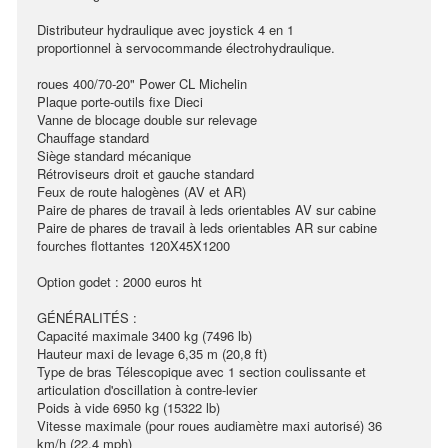
Distributeur hydraulique avec joystick 4 en 1
proportionnel à servocommande électrohydraulique.
roues 400/70-20" Power CL Michelin
Plaque porte-outils fixe Dieci
Vanne de blocage double sur relevage
Chauffage standard
Siège standard mécanique
Rétroviseurs droit et gauche standard
Feux de route halogènes (AV et AR)
Paire de phares de travail à leds orientables AV sur cabine
Paire de phares de travail à leds orientables AR sur cabine
fourches flottantes 120X45X1200
Option godet : 2000 euros ht
GÉNÉRALITÉS :
Capacité maximale 3400 kg (7496 lb)
Hauteur maxi de levage 6,35 m (20,8 ft)
Type de bras Télescopique avec 1 section coulissante et
articulation d'oscillation à contre-levier
Poids à vide 6950 kg (15322 lb)
Vitesse maximale (pour roues audiamètre maxi autorisé) 36
km/h (22,4 mph)