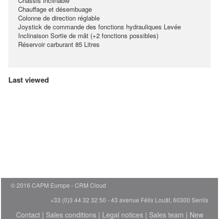
Chassis inclinable
Chauffage et désembuage
Colonne de direction réglable
Joystick de commande des fonctions hydrauliques Levée
Inclinaison Sortie de mât (+2 fonctions possibles)
Réservoir carburant 85 Litres
Last viewed
© 2016 CAPM Europe
CRM Cloud
+33 (0)3 44 32 32 50 - 43 avenue Félix Louât, 60300 Senlis
Contact
|
Sales conditions
|
Legal notices
|
Sales team
|
New