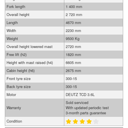
Fork length
1 400 mm
Overall height
2 720 mm
Length
4670 mm
Width
2230 mm
Weight
9500 Kg
Overall height lowered mast
2720 mm
Free lift (h2)
1820 mm
Height with mast raised (h4)
6605 mm
Cabin height (h6)
2675 mm
Front tyre size
300-15
Back tyre size
300-15
Motor
DEUTZ TCD 3.6L
Sold serviced
Warranty
With updated periodic test
3-month parts guarantee
Condition