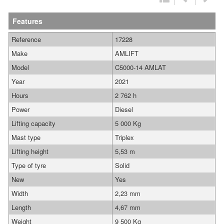
Features
Reference
17228
Make
AMLIFT
Model
C5000-14 AMLAT
Year
2021
Hours
2 762 h
Power
Diesel
Lifting capacity
5 000 Kg
Mast type
Triplex
Lifting height
5,53 m
Type of tyre
Solid
New
Yes
Width
2,23 mm
Length
4,67 mm
Weight
9 500 Kg