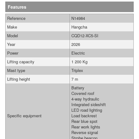
Features
Reference
N14984
Make
Hangcha
Model
CQD12-XC5-SI
Year
2026
Power
Electric
Lifting capacity
1 200 Kg
Mast type
Triplex
Lifting height
7 m
Battery
Covered roof
4-way hydraulic
Integrated sideshift
LED road lighting
Specific equipment
Load backrest
Rear blue spot
Rear work lights
Reverse signal
Strobe beacon