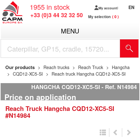
1955
in stock
EN
My account
+33 (0)3 44 32 32 50
My selection
0
MENU
Our products
Reach trucks
Reach Truck
Hangcha
CQD12-XC5-SI
Reach truck Hangcha CQD12-XC5-SI
HANGCHA CQD12-XC5-SI
Ref.
N14984
Price on application
Reach Truck
Hangcha
CQD12-XC5-SI
#N14984