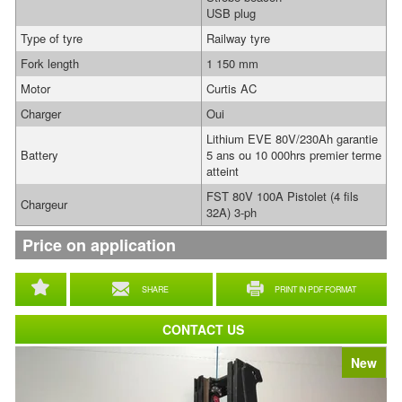
USB plug
Type of tyre
Railway tyre
Fork length
1 150 mm
Motor
Curtis AC
Charger
Oui
Lithium EVE 80V/230Ah garantie
Battery
5 ans ou 10 000hrs premier terme
atteint
FST 80V 100A Pistolet (4 fils
Chargeur
32A) 3-ph
Price on application
SHARE
PRINT IN PDF FORMAT
CONTACT US
New