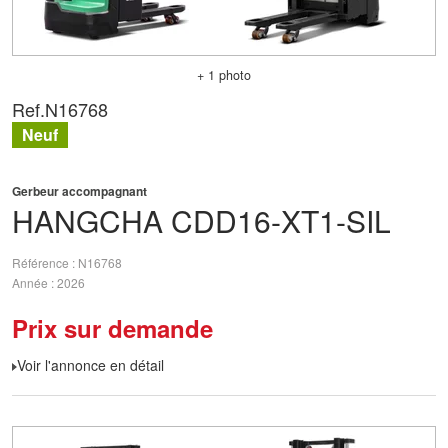
+ 1 photo
Ref.
N16768
Neuf
Gerbeur accompagnant
HANGCHA
CDD16-XT1-SIL
Référence
N16768
Année
2026
Prix sur demande
Voir l'annonce en détail