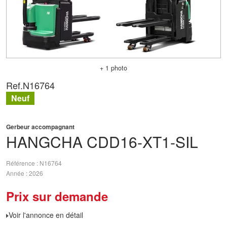
+ 1 photo
Ref.
N16764
Neuf
Gerbeur accompagnant
HANGCHA
CDD16-XT1-SIL
Référence
N16764
Année
2026
Prix sur demande
Voir l'annonce en détail