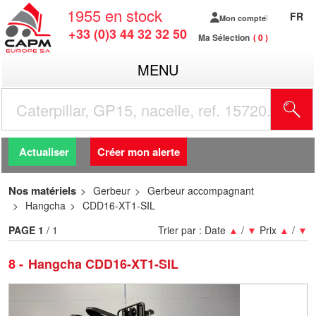
1955
en stock
FR
Mon compte
+33 (0)3 44 32 32 50
Ma Sélection
0
MENU
R
Actualiser
Créer mon alerte
Nos matériels
Gerbeur
Gerbeur accompagnant
Hangcha
CDD16-XT1-SIL
PAGE
1
/ 1
Trier par :
Date
▲
/
▼
Prix
▲
/
▼
8
Hangcha CDD16-XT1-SIL