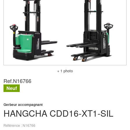
+ 1 photo
Ref.
N16766
Neuf
Gerbeur accompagnant
HANGCHA
CDD16-XT1-SIL
Référence
N16766