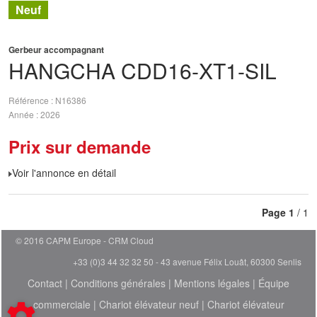
Neuf
Gerbeur accompagnant
HANGCHA
CDD16-XT1-SIL
Référence
N16386
Année
2026
Prix sur demande
Voir l'annonce en détail
Page
1
/ 1
© 2016 CAPM Europe
CRM Cloud
+33 (0)3 44 32 32 50 - 43 avenue Félix Louât, 60300 Senlis
Contact
|
Conditions générales
|
Mentions légales
|
Équipe
commerciale
|
Chariot élévateur neuf
|
Chariot élévateur