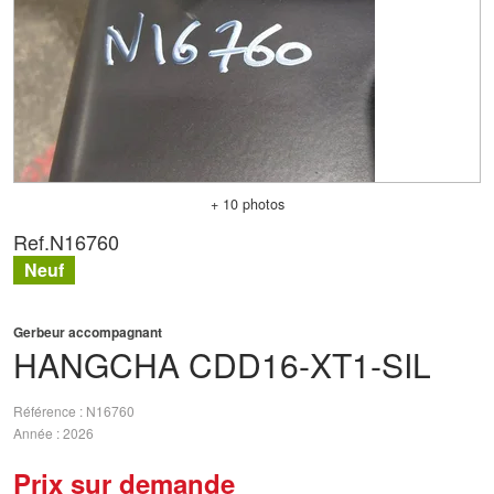
+ 10 photos
Ref.
N16760
Neuf
Gerbeur accompagnant
HANGCHA
CDD16-XT1-SIL
Référence
N16760
Année
2026
Prix sur demande