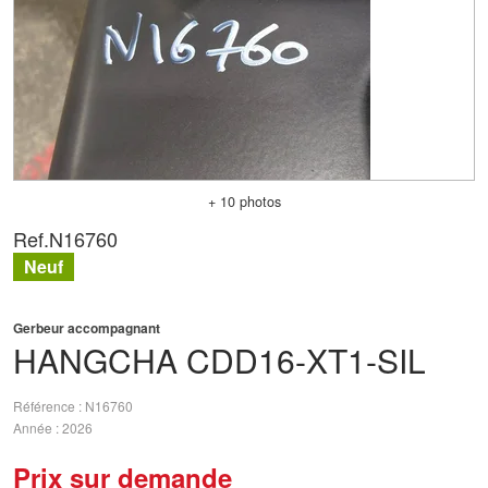
+ 10 photos
Ref.
N16760
Neuf
Gerbeur accompagnant
HANGCHA
CDD16-XT1-SIL
Référence
N16760
Année
2026
Prix sur demande