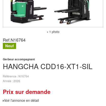
+ 1 photo
Ref.
N16764
Neuf
Gerbeur accompagnant
HANGCHA
CDD16-XT1-SIL
Référence
N16764
Année
2026
Prix sur demande
Voir l'annonce en détail