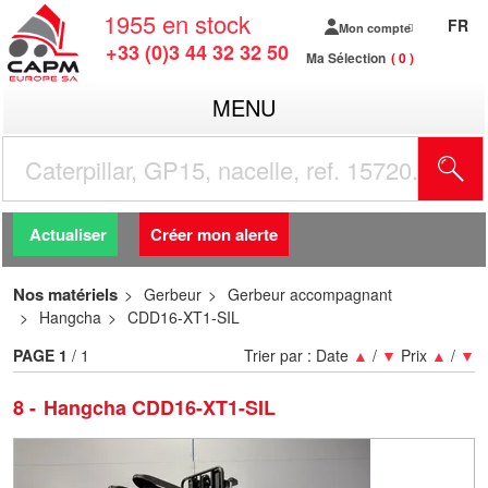
1955
en stock
FR
Mon compte
+33 (0)3 44 32 32 50
Ma Sélection
0
MENU
R
Actualiser
Créer mon alerte
Nos matériels
Gerbeur
Gerbeur accompagnant
Hangcha
CDD16-XT1-SIL
PAGE
1
/ 1
Trier par :
Date
▲
/
▼
Prix
▲
/
▼
8
Hangcha CDD16-XT1-SIL