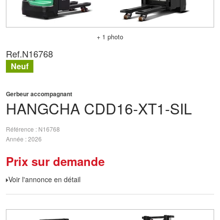
+ 1 photo
Ref.
N16768
Neuf
Gerbeur accompagnant
HANGCHA
CDD16-XT1-SIL
Référence
N16768
Année
2026
Prix sur demande
Voir l'annonce en détail