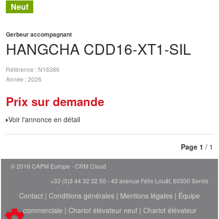
Neuf
Gerbeur accompagnant
HANGCHA
CDD16-XT1-SIL
Référence
N16386
Année
2026
Prix sur demande
Voir l'annonce en détail
Page
1
/ 1
© 2016 CAPM Europe
CRM Cloud
+33 (0)3 44 32 32 50 - 43 avenue Félix Louât, 60300 Senlis
Contact
|
Conditions générales
|
Mentions légales
|
Équipe
commerciale
|
Chariot élévateur neuf
|
Chariot élévateur