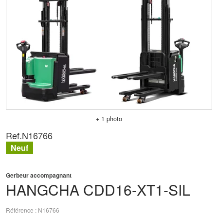
+ 1 photo
Ref.
N16766
Neuf
Gerbeur accompagnant
HANGCHA
CDD16-XT1-SIL
Référence
N16766