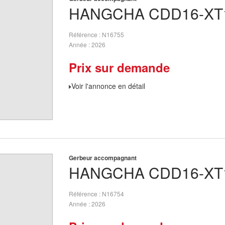
HANGCHA
CDD16-XT
Référence
N16755
Année
2026
Prix sur demande
Voir l'annonce en détail
Gerbeur accompagnant
HANGCHA
CDD16-XT
Référence
N16754
Année
2026