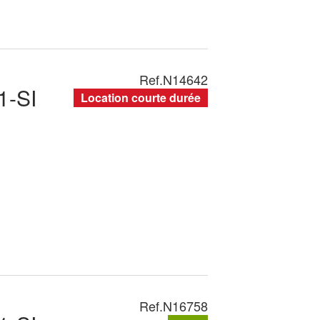
Ref.
N14642
1-SI
Location courte durée
Ref.
N16758