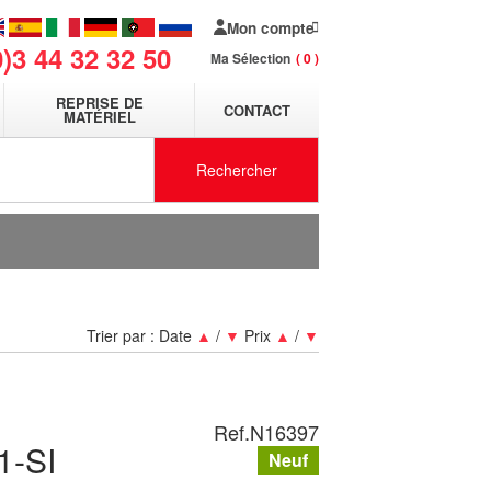
Mon compte
0)3 44 32 32 50
Ma Sélection
0
REPRISE DE
CONTACT
MATÉRIEL
Rechercher
Trier par :
Date
▲
/
▼
Prix
▲
/
▼
Ref.
N16397
1-SI
Neuf