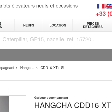
riots élévateurs neufs et occasions
+33 (
E
PIÈCES
NEUFS
LOCATION
S
DÉTACHÉES
mpagnant
Hangcha
CDD16-XT1-SI
Gerbeur accompagnant
HANGCHA
CDD16-XT