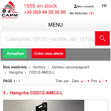
1955
en stock
FR
Mon compte
+33 (0)3 44 32 32 50
Ma Sélection
0
MENU
R
Actualiser
Créer mon alerte
Nos matériels
Gerbeur
Gerbeur accompagnant
Hangcha
CDD12-AMC2-L
PAGE
1
/ 1
Trier par :
Date
▲
/
▼
Prix
▲
/
▼
3
Hangcha CDD12-AMC2-L