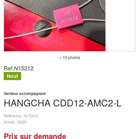
+ 10 photos
Ref.
N15212
Neuf
Gerbeur accompagnant
HANGCHA
CDD12-AMC2-L
Référence
N15212
Année
2026
Prix sur demande