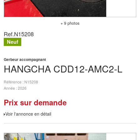
+ 9 photos
Ref.
N15208
Neuf
Gerbeur accompagnant
HANGCHA
CDD12-AMC2-L
Référence
N15208
Année
2026
Prix sur demande
Voir l'annonce en détail