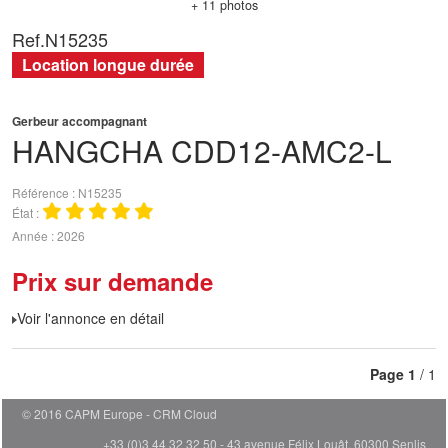
+ 11 photos
Ref.
N15235
Location longue durée
Gerbeur accompagnant
HANGCHA
CDD12-AMC2-L
Référence
N15235
État
Année
2026
Prix sur demande
Voir l'annonce en détail
Page
1
/ 1
© 2016 CAPM Europe
CRM Cloud
+33 (0)3 44 32 32 50 - 43 avenue Félix Louât, 60300 Senlis