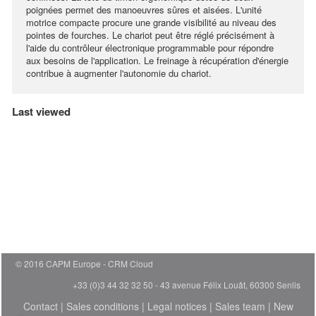
poignées permet des manoeuvres sûres et aisées. L'unité
motrice compacte procure une grande visibilité au niveau des
pointes de fourches. Le chariot peut être réglé précisément à
l'aide du contrôleur électronique programmable pour répondre
aux besoins de l'application. Le freinage à récupération d'énergie
contribue à augmenter l'autonomie du chariot.
Last viewed
© 2016 CAPM Europe
CRM Cloud
+33 (0)3 44 32 32 50 - 43 avenue Félix Louât, 60300 Senlis
Contact
|
Sales conditions
|
Legal notices
|
Sales team
|
New