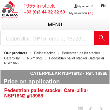
1955
in stock
EN
My account
+33 (0)3 44 32 32 50
My selection
0
MENU
Our products
Pallet stacker
Pedestrian pallet stacker
Caterpillar
NSP16N2
Pedestrian pallet stacker Caterpillar
NSP16N2
CATERPILLAR NSP16N2
Ref.
18968
Price on application
Pedestrian pallet stacker
Caterpillar
NSP16N2
#18968