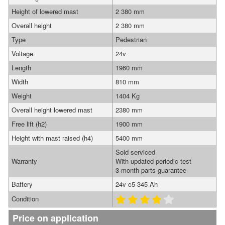
Height of lowered mast
2 380 mm
Overall height
2 380 mm
Type
Pedestrian
Voltage
24v
Length
1960 mm
Width
810 mm
Weight
1404 Kg
Overall height lowered mast
2380 mm
Free lift (h2)
1900 mm
Height with mast raised (h4)
5400 mm
Sold serviced
Warranty
With updated periodic test
3-month parts guarantee
Battery
24v c5 345 Ah
Condition
Price on application