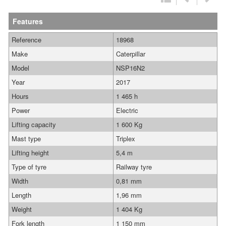
Features
Reference
18968
Make
Caterpillar
Model
NSP16N2
Year
2017
Hours
1 465 h
Power
Electric
Lifting capacity
1 600 Kg
Mast type
Triplex
Lifting height
5,4 m
Type of tyre
Railway tyre
Width
0,81 mm
Length
1,96 mm
Weight
1 404 Kg
Fork length
1 150 mm