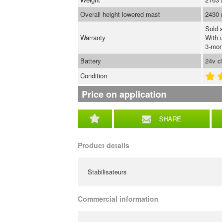
Overall height lowered mast
2430
Sold 
Warranty
With 
3-mon
Battery
24v c
Condition
Price on application
SHARE
Product details
Stabilisateurs
Commercial information