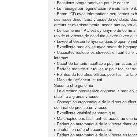
• Fonctions programmables pour le cariste.
• Le freinage par régénération renvoie l’aliment
• Ecran LCD avec informations pertinentes ex
des roues directrices, vitesse de conduite, déc
erreurs et avertissements, accès aux points d’e
• L’entraînement AC est synonyme de commande
rapide et vitesse de conduite élevée (avec ou 
• Levée et descente hydrauliques proportionnel
• Excellente maniabilité avec rayon de braquag
• Capacités résiduelles élevées, en particulier 
latéraux.
• Capot de batterie rabattable pour un accès ai
• Batterie montée sur rouleaux pour faciliter 
• Pointes de fourches effilées pour faciliter la p
• Menu de l’afficheur intuitif .
Sécurité et ergonomie
• La direction progressive optimise la maniabilit
stabilité à grande vitesse.
• Conception ergonomique de la direction élec
commande précise en vitesse.
• Excellente visibilité panoramique.
• Marchepied bas facilitant les accès au chario
• Réduction automatique de la vitesse dans le
manutention sûre et sécurisante.
• Réduction automatique de la vitesse en fonct