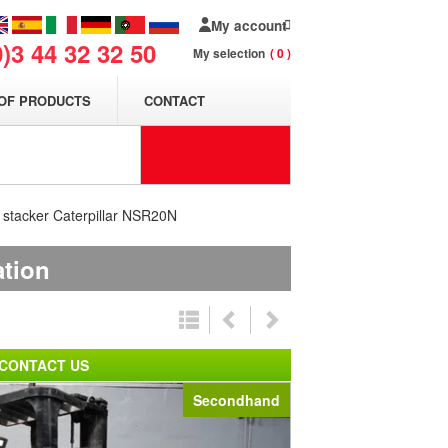
My account
0)3 44 32 32 50
My selection
0
OF PRODUCTS
CONTACT
t stacker Caterpillar NSR20N
ation
CONTACT US
Secondhand