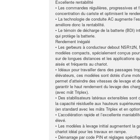
Excellente rentabilité
• Les commandes régulières, progressives et fac
concentration du cariste et optimisent le rende
• La technologie de conduite AC augmente l’e
améliore donc la rentabilité.
• Le témoin de décharge de la batterie (BDI) in
qui protège la batterie.
Rendement inégalé
• Les gerbeurs à conducteur debout NSR12N
modèles compacts, spécialement conçus pour 
sur de longues distances et les applications q
aisés et fréquents au chariot.
• Idéaux pour travailler dans des passages trop
élévateurs, ces modèles sont dotés d’une moto
permet d’atteindre des vitesses de levage et de
garantir le haut rendement du levage des cha
(avec mât Triplex).
• Des stabilisateurs latéraux extensibles sont
la capacité résiduelle aux hauteurs supérieure
(en standard avec les mâts Triplex et en optio
• L’accélération rapide et l’excellente maniabil
élevé.
• Les modèles à levage initial augmentent la ga
chariot idéal pour les travaux en rampe.
• Démarrage par code PIN et réglages spécifiq