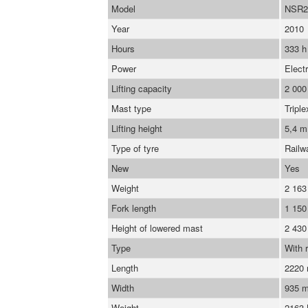
Model
NSR2
Year
2010
Hours
333 h
Power
Electr
Lifting capacity
2 000
Mast type
Triple
Lifting height
5,4 m
Type of tyre
Railw
New
Yes
Weight
2 163
Fork length
1 15
Height of lowered mast
2 43
Type
With r
Length
2220
Width
935 
Weight
2163