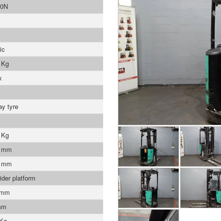
0N
ic
 Kg
x
ay tyre
 Kg
0 mm
0 mm
ider platform
 mm
mm
 Kg