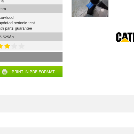
 mm
serviced
updated periodic test
th parts guarantee
5 525Ah
PRINT IN PDF FORMAT