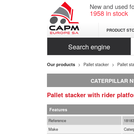
New and used for
1958
in stock
PRODUCT ST
Search engine
Our products
Pallet stacker
Pallet st
CATERPILLAR 
Pallet stacker with rider plat
Features
Reference
1818
Make
Caterp