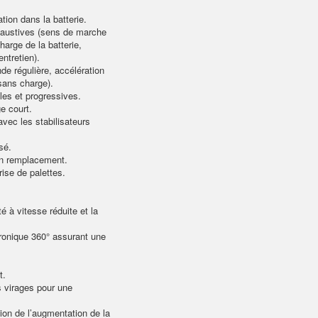
ation dans la batterie.
haustives (sens de marche
harge de la batterie,
ntretien).
 régulière, accélération
sans charge).
les et progressives.
e court.
avec les stabilisateurs
sé.
son remplacement.
rise de palettes.
é à vitesse réduite et la
tronique 360° assurant une
t.
s virages pour une
ion de l’augmentation de la