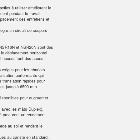
iles à utiliser améliorent la
ment pendant le travail.
spacement des entretiens et
tègre un circuit de coupure
, NSR16N et NSR20N sont des
le déplacement horizontal
ui nécessitent des accès
 exigus pour les chariots
risation performante qui
 translation rapides pour
rges jusqu’à 6500 mm
 disponibles pour augmenter
s
n avec les mâts Duplex).
ité procurent un rendement
rde au sol et rendent le
ues au cariste en standard.