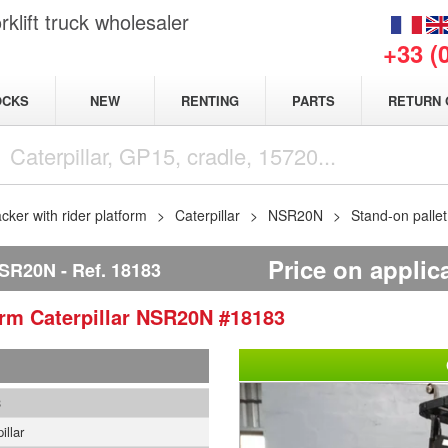
klift truck wholesaler
+33 (
NEW
OCKS
RENTING
PARTS
RETURN 
acker with rider platform
Caterpillar
NSR20N
Stand-on palle
Price on applic
NSR20N
Ref.
18183
form
Caterpillar
NSR20N
#18183
3
illar