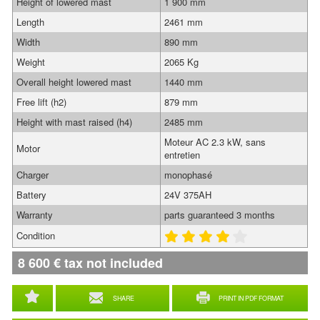
Height of lowered mast
1 900 mm
Length
2461 mm
Width
890 mm
Weight
2065 Kg
Overall height lowered mast
1440 mm
Free lift (h2)
879 mm
Height with mast raised (h4)
2485 mm
Moteur AC 2.3 kW, sans
Motor
entretien
Charger
monophasé
Battery
24V 375AH
Warranty
parts guaranteed 3 months
Condition
8 600
€
tax not included
SHARE
PRINT IN PDF FORMAT