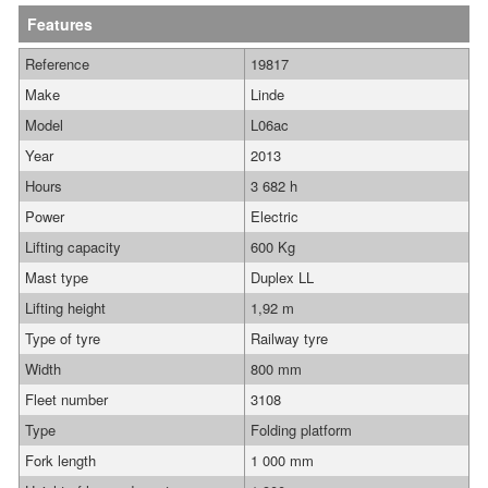
Features
Reference
19817
Make
Linde
Model
L06ac
Year
2013
Hours
3 682 h
Power
Electric
Lifting capacity
600 Kg
Mast type
Duplex LL
Lifting height
1,92 m
Type of tyre
Railway tyre
Width
800 mm
Fleet number
3108
Type
Folding platform
Fork length
1 000 mm