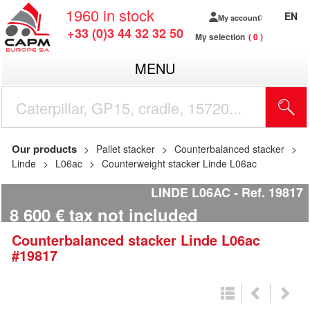
1960
in stock
EN
My account
+33 (0)3 44 32 32 50
My selection
0
MENU
Our products
Pallet stacker
Counterbalanced stacker
Linde
L06ac
Counterweight stacker Linde L06ac
LINDE L06AC
Ref.
19817
8 600
€
tax not included
Counterbalanced stacker
Linde
L06ac
#19817