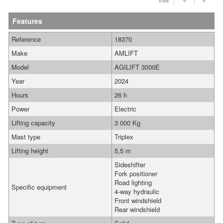
Features
Reference
18370
Make
AMLIFT
Model
AGILIFT 3000E
Year
2024
Hours
26 h
Power
Electric
Lifting capacity
3 000 Kg
Mast type
Triplex
Lifting height
5,5 m
Sideshifter
Fork positioner
Road lighting
Specific equipment
4-way hydraulic
Front windshield
Rear windshield