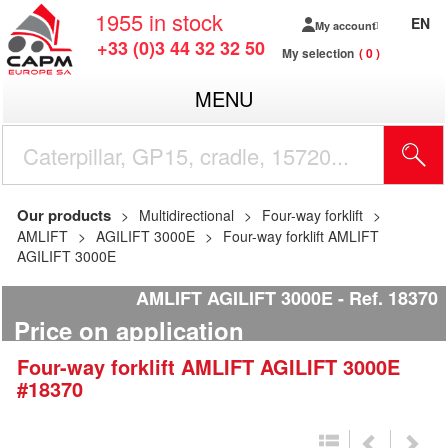
1955
in stock
EN
My account
+33 (0)3 44 32 32 50
My selection
0
MENU
Our products
Multidirectional
Four-way forklift
AMLIFT
AGILIFT 3000E
Four-way forklift AMLIFT
AGILIFT 3000E
AMLIFT AGILIFT 3000E
Ref.
18370
Price on application
Four-way forklift
AMLIFT
AGILIFT 3000E
#18370