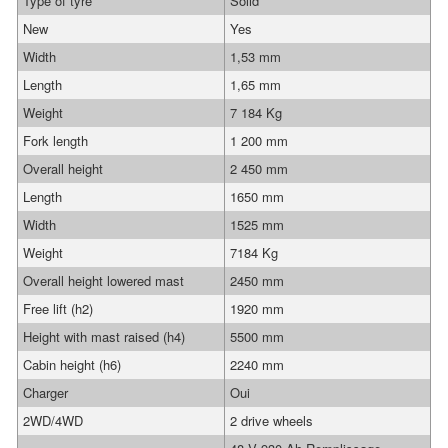
Type of tyre
Solid
New
Yes
Width
1,53 mm
Length
1,65 mm
Weight
7 184 Kg
Fork length
1 200 mm
Overall height
2 450 mm
Length
1650 mm
Width
1525 mm
Weight
7184 Kg
Overall height lowered mast
2450 mm
Free lift (h2)
1920 mm
Height with mast raised (h4)
5500 mm
Cabin height (h6)
2240 mm
Charger
Oui
2WD/4WD
2 drive wheels