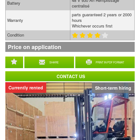
48 V 930 Ah Remplissage
Battery
centralisé
parts guaranteed 2 years or 2000
Warranty
hours
Whichever occurs first
Condition
Price on application
SHARE
PRINT IN PDF FORMAT
CONTACT US
Currently rented
Short-term hiring