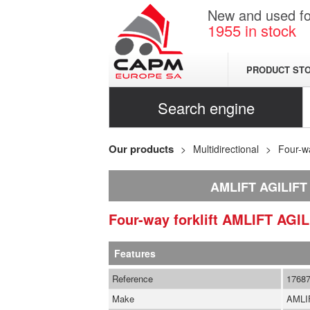
New and used for
1955
in stock
PRODUCT ST
Search engine
Our products
Multidirectional
Four-wa
AMLIFT AGILIFT
Four-way forklift
AMLIFT
AGIL
Features
Reference
1768
Make
AMLI