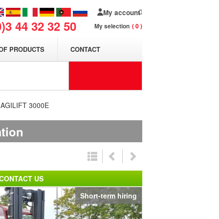
My account
0)3 44 32 32 50
My selection
0
OF PRODUCTS
CONTACT
T AGILIFT 3000E
ation
CONTACT US
Short-term hiring