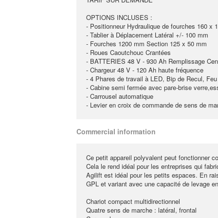
OPTIONS INCLUSES :
- Positionneur Hydraulique de fourches 160 x 
- Tablier à Déplacement Latéral +/- 100 mm
- Fourches 1200 mm Section 125 x 50 mm
- Roues Caoutchouc Crantées
- BATTERIES 48 V - 930 Ah Remplissage Cent
- Chargeur 48 V - 120 Ah haute fréquence
- 4 Phares de travail à LED, Bip de Recul, Feu
- Cabine semi fermée avec pare-brise verre,essu
- Carrousel automatique
- Levier en croix de commande de sens de ma
Commercial information
Ce petit appareil polyvalent peut fonctionner c
Cela le rend idéal pour les entreprises qui fa
Agilift est idéal pour les petits espaces. En rais
GPL et variant avec une capacité de levage en
Chariot compact multidirectionnel
Quatre sens de marche : latéral, frontal