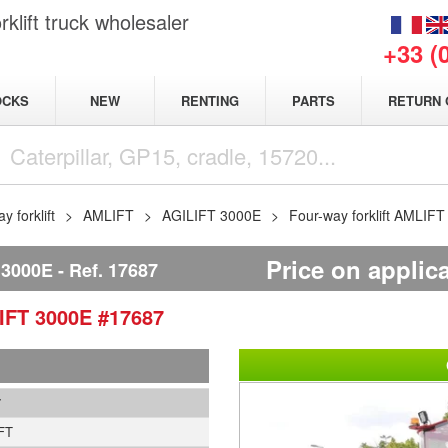
klift truck wholesaler
+33 (
NEW
OCKS
RENTING
PARTS
RETURN 
y forklift
AMLIFT
AGILIFT 3000E
Four-way forklift AMLIF
Price on applic
 3000E
Ref.
17687
IFT 3000E
#17687
7
FT