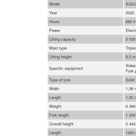
Model
AGIL
Year
2022
Hours
682 h
Power
Electr
Lifting capacity
3 000
Mast type
Triple
Lifting height
5,5 m
Sidesh
Specific equipment
Fork 
Type of tyre
Solid
Width
1,58
Length
1,52
Weight
6 369
Fork length
1 20
Overall height
2 44
Length
1520