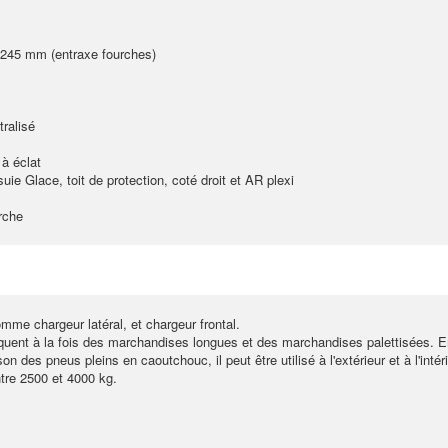
1245 mm (entraxe fourches)
ralisé
 à éclat
ie Glace, toit de protection, coté droit et AR plexi
rche
omme chargeur latéral, et chargeur frontal.
briquent à la fois des marchandises longues et des marchandises palettisées.
on des pneus pleins en caoutchouc, il peut être utilisé à l'extérieur et à l'intéri
tre 2500 et 4000 kg.