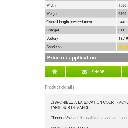
Width
1580
Weight
6369
Overall height lowered mast
2440
Charger
Oui
Battery
48V 9
Condition
Price on application
SHARE
Product details
DISPONIBLE A LA LOCATION COURT /MOY
TARIF SUR DEMANDE.
Chariot élévateur disponible à la location cour
TARIF SUR DEMANDE