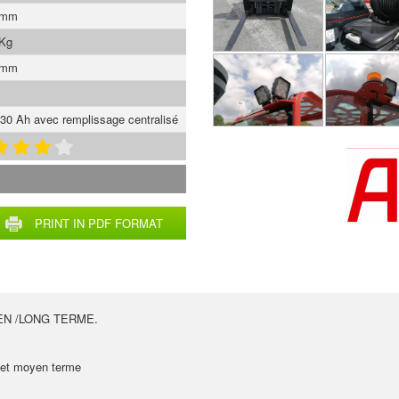
 mm
 Kg
 mm
30 Ah avec remplissage centralisé
PRINT IN PDF FORMAT
EN /LONG TERME.
t et moyen terme