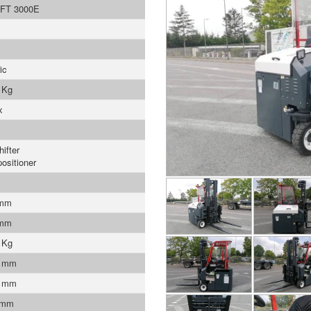
IFT 3000E
ic
 Kg
x
ifter
positioner
 mm
 mm
 Kg
0 mm
0 mm
 mm