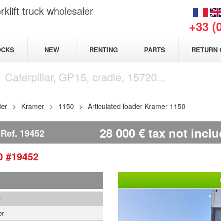
klift truck wholesaler
+33 (
NEW
OCKS
RENTING
PARTS
RETURN 
der
Kramer
1150
Articulated loader Kramer 1150
28 000
€
tax not incl
Ref.
19452
0
#19452
2
er