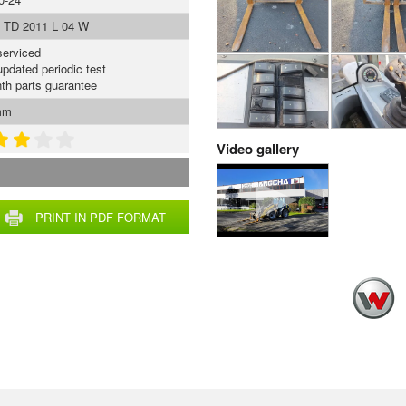
 TD 2011 L 04 W
serviced
updated periodic test
th parts guarantee
mm
Video gallery
PRINT IN PDF FORMAT