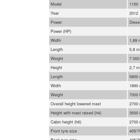
Model
1150
Year
2012
Power
Diese
Power (HP)
Width
1,89
Length
5,8 
Weight
7 000
Height
2,7 m
Length
5800
Width
1890
Weight
7000
Overall height lowered mast
2700
Height with mast raised (h4)
3500
Cabin height (h6)
2700
Front tyre size
405/7
Back tyre size
405/7