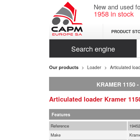
New and used for
1958
in stock
PRODUCT ST
Search engine
Our products
Loader
Articulated loa
KRAMER 1150
Articulated loader
Kramer
115
Features
Reference
1945
Make
Kram