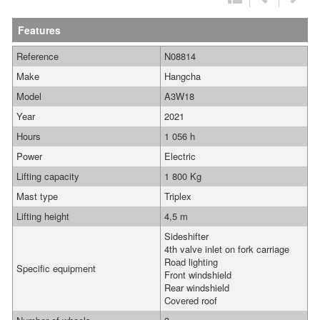
Features
Reference
N08814
Make
Hangcha
Model
A3W18
Year
2021
Hours
1 056 h
Power
Electric
Lifting capacity
1 800 Kg
Mast type
Triplex
Lifting height
4,5 m
Sideshifter
4th valve inlet on fork carriage
Road lighting
Specific equipment
Front windshield
Rear windshield
Covered roof