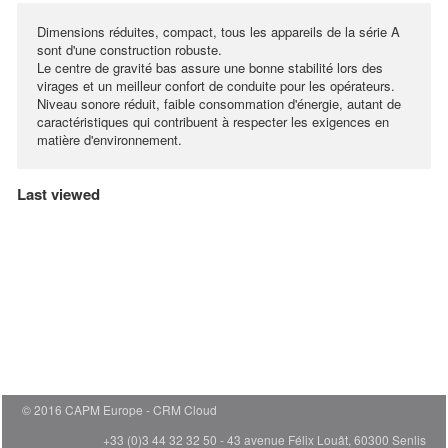
Dimensions réduites, compact, tous les appareils de la série A
sont d'une construction robuste.
Le centre de gravité bas assure une bonne stabilité lors des
virages et un meilleur confort de conduite pour les opérateurs.
Niveau sonore réduit, faible consommation d'énergie, autant de
caractéristiques qui contribuent à respecter les exigences en
matière d'environnement.
Last viewed
© 2016 CAPM Europe
CRM Cloud
+33 (0)3 44 32 32 50 - 43 avenue Félix Louât, 60300 Senlis