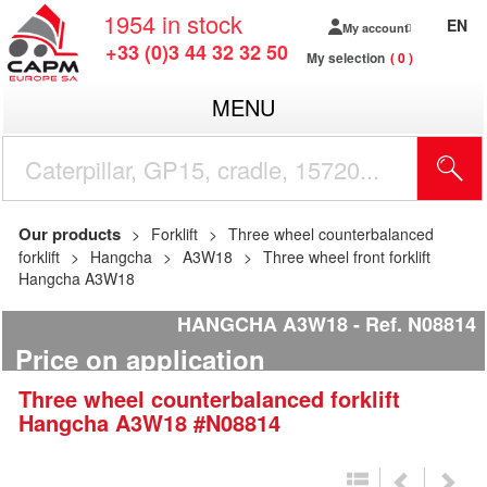
1954
in stock
EN
My account
+33 (0)3 44 32 32 50
My selection
0
MENU
Our products
Forklift
Three wheel counterbalanced
forklift
Hangcha
A3W18
Three wheel front forklift
Hangcha A3W18
HANGCHA A3W18
Ref.
N08814
Price on application
Three wheel counterbalanced forklift
Hangcha
A3W18
#N08814