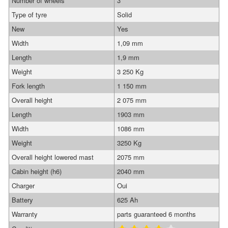
Number of wheels
3
Type of tyre
Solid
New
Yes
Width
1,09 mm
Length
1,9 mm
Weight
3 250 Kg
Fork length
1 150 mm
Overall height
2 075 mm
Length
1903 mm
Width
1086 mm
Weight
3250 Kg
Overall height lowered mast
2075 mm
Cabin height (h6)
2040 mm
Charger
Oui
Battery
625 Ah
Warranty
parts guaranteed 6 months