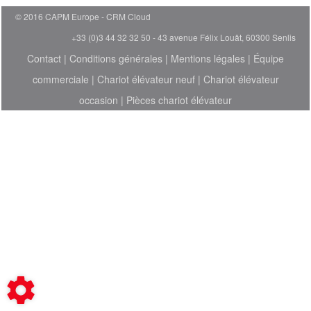
© 2016 CAPM Europe
CRM Cloud
+33 (0)3 44 32 32 50 - 43 avenue Félix Louât, 60300 Senlis
Contact
|
Conditions générales
|
Mentions légales
|
Équipe
commerciale
|
Chariot élévateur neuf
|
Chariot élévateur
occasion
|
Pièces chariot élévateur