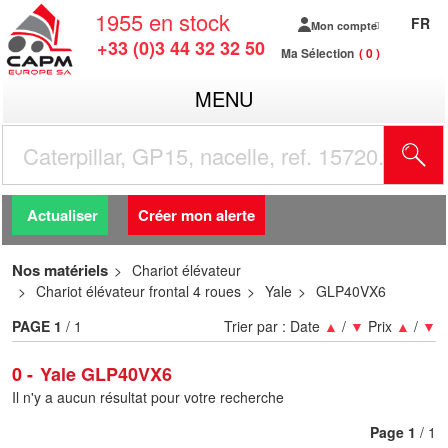
1955
en stock
FR
Mon compte
+33 (0)3 44 32 32 50
Ma Sélection
0
MENU
R
Actualiser
Créer mon alerte
Nos matériels
Chariot élévateur
Chariot élévateur frontal 4 roues
Yale
GLP40VX6
PAGE
1
/ 1
Trier par :
Date
▲
/
▼
Prix
▲
/
▼
0
Yale GLP40VX6
Il n'y a aucun résultat pour votre recherche
Page
1
/ 1