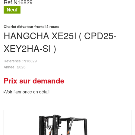
Ref.
N16829
Neuf
Chariot élévateur frontal 4 roues
HANGCHA
XE25I ( CPD25-
XEY2HA-SI )
Référence
N16829
Année
2026
Prix sur demande
Voir l'annonce en détail