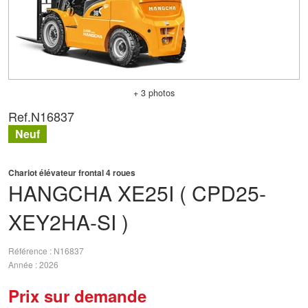
+ 3 photos
Ref.
N16837
Neuf
Chariot élévateur frontal 4 roues
HANGCHA
XE25I ( CPD25-
XEY2HA-SI )
Référence
N16837
Année
2026
Prix sur demande