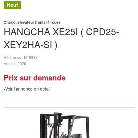
Neuf
Chariot élévateur frontal 4 roues
HANGCHA
XE25I ( CPD25-
XEY2HA-SI )
Référence
N16833
Année
2026
Prix sur demande
Voir l'annonce en détail