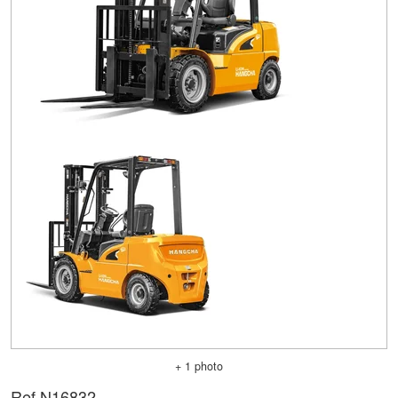
+ 1 photo
Ref.
N16832