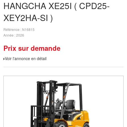
HANGCHA
XE25I ( CPD25-
XEY2HA-SI )
Référence
N16815
Année
2026
Prix sur demande
Voir l'annonce en détail