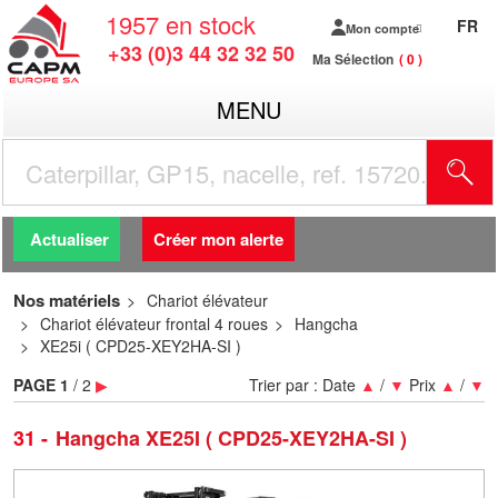
1957
en stock
FR
Mon compte
+33 (0)3 44 32 32 50
Ma Sélection
0
MENU
R
Actualiser
Créer mon alerte
Nos matériels
Chariot élévateur
Chariot élévateur frontal 4 roues
Hangcha
XE25i ( CPD25-XEY2HA-SI )
PAGE
1
/ 2
▶
Trier par :
Date
▲
/
▼
Prix
▲
/
▼
31
Hangcha XE25I ( CPD25-XEY2HA-SI )