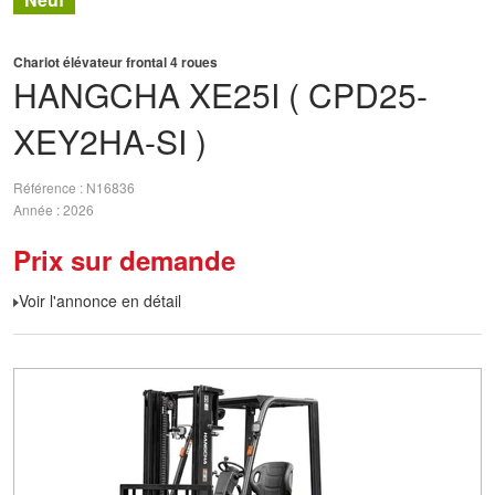
Chariot élévateur frontal 4 roues
HANGCHA
XE25I ( CPD25-
XEY2HA-SI )
Référence
N16836
Année
2026
Prix sur demande
Voir l'annonce en détail