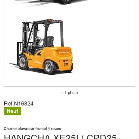
+ 1 photo
Ref.
N16824
Neuf
Chariot élévateur frontal 4 roues
HANGCHA
XE25I ( CPD25-