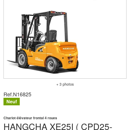
+ 3 photos
Ref.
N16825
Neuf
Chariot élévateur frontal 4 roues
HANGCHA
XE25I ( CPD25-