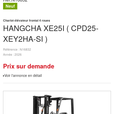
Neuf
Chariot élévateur frontal 4 roues
HANGCHA
XE25I ( CPD25-
XEY2HA-SI )
Référence
N16832
Année
2026
Prix sur demande
Voir l'annonce en détail