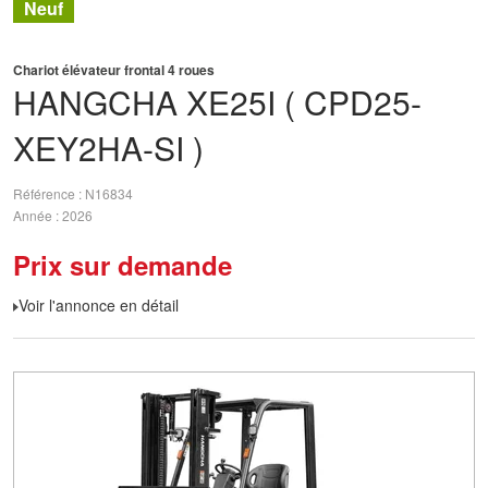
Neuf
Chariot élévateur frontal 4 roues
HANGCHA
XE25I ( CPD25-
XEY2HA-SI )
Référence
N16834
Année
2026
Prix sur demande
Voir l'annonce en détail