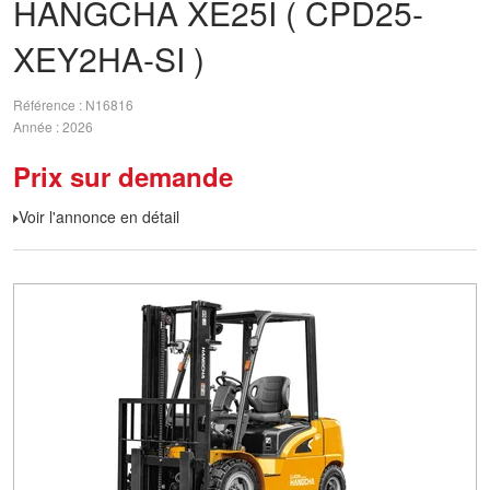
HANGCHA
XE25I ( CPD25-
XEY2HA-SI )
Référence
N16816
Année
2026
Prix sur demande
Voir l'annonce en détail