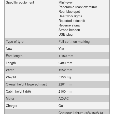
Specific equipment
Mini-lever
Panoramic rearview mirror
Rear blue spot
Rear work lights
Reported sideshift
Reverse signal
Strobe beacon
USB plug
Type of tyre
Full soft non-marking
New
Yes
Fork length
1 150 mm
Length
2480 mm
Width
1252 mm
Weight
5150 Kg
Overall height lowered mast
2201 mm
Cabin height (h6)
2100 mm
Motor
AC/AC
Charger
Oui
Chargeur Lithium 80V/150A (3