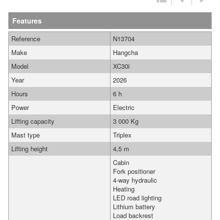
Features
Reference
N13704
Make
Hangcha
Model
XC30i
Year
2026
Hours
6 h
Power
Electric
Lifting capacity
3 000 Kg
Mast type
Triplex
Lifting height
4,5 m
Cabin
Fork positioner
4-way hydraulic
Heating
LED road lighting
Lithium battery
Load backrest