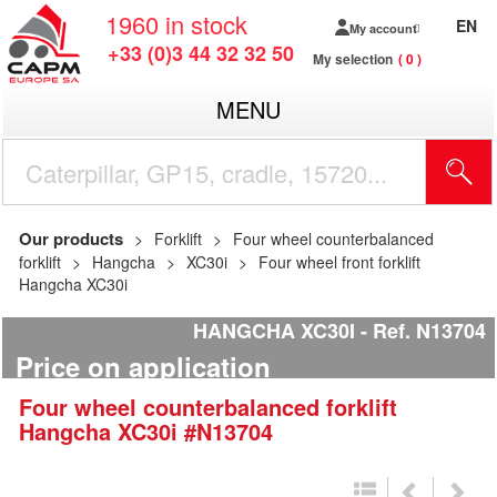
1960
in stock
EN
My account
+33 (0)3 44 32 32 50
My selection
0
MENU
Our products
Forklift
Four wheel counterbalanced
forklift
Hangcha
XC30i
Four wheel front forklift
Hangcha XC30i
HANGCHA XC30I
Ref.
N13704
Price on application
Four wheel counterbalanced forklift
Hangcha
XC30i
#N13704