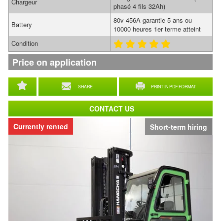
Chargeur
phasé 4 fils 32Ah)
80v 456A garantie 5 ans ou
Battery
10000 heures 1er terme atteint
Condition
Price on application
SHARE
PRINT IN PDF FORMAT
CONTACT US
Currently rented
Short-term hiring