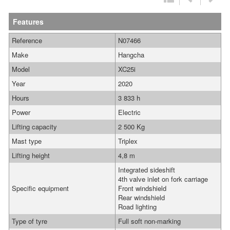
Features
Reference
N07466
Make
Hangcha
Model
XC25i
Year
2020
Hours
3 833 h
Power
Electric
Lifting capacity
2 500 Kg
Mast type
Triplex
Lifting height
4,8 m
Integrated sideshift
4th valve inlet on fork carriage
Specific equipment
Front windshield
Rear windshield
Road lighting
Type of tyre
Full soft non-marking