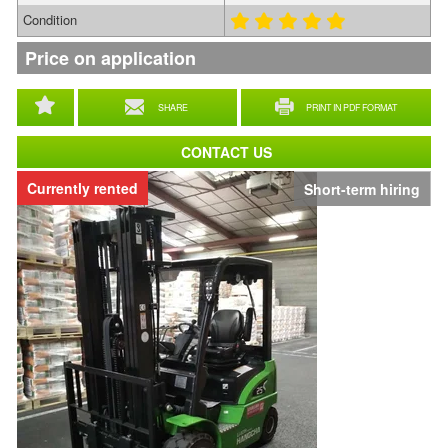
Condition
Price on application
SHARE
PRINT IN PDF FORMAT
CONTACT US
Currently rented
Short-term hiring