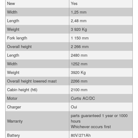
New
Yes
Width
1,25 mm
Length
2,48 mm
Weight
3 920 Kg
Fork length
1 150 mm
Overall height
2 266 mm
Length
2480 mm
Width
1252 mm
Weight
3920 Kg
Overall height lowered mast
2266 mm
Cabin height (h6)
2100 mm
Motor
Curtis AC/DC
Charger
Oui
parts guaranteed 1 year or 1000
Warranty
hours
Whichever occurs first
Battery
80V/271Ah