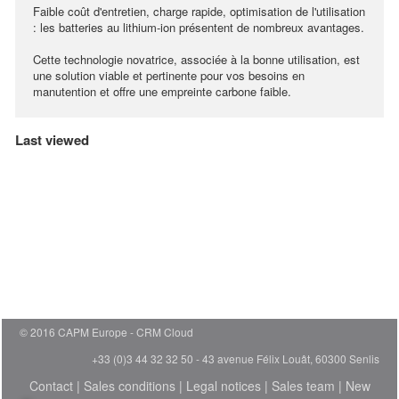
Faible coût d'entretien, charge rapide, optimisation de l'utilisation
: les batteries au lithium-ion présentent de nombreux avantages.
Cette technologie novatrice, associée à la bonne utilisation, est
une solution viable et pertinente pour vos besoins en
manutention et offre une empreinte carbone faible.
Last viewed
© 2016 CAPM Europe
CRM Cloud
+33 (0)3 44 32 32 50 - 43 avenue Félix Louât, 60300 Senlis
Contact
|
Sales conditions
|
Legal notices
|
Sales team
|
New