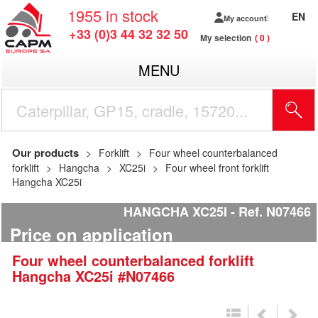
1955
in stock
EN
My account
+33 (0)3 44 32 32 50
My selection
0
MENU
Our products
Forklift
Four wheel counterbalanced
forklift
Hangcha
XC25i
Four wheel front forklift
Hangcha XC25i
HANGCHA XC25I
Ref.
N07466
Price on application
Four wheel counterbalanced forklift
Hangcha
XC25i
#N07466