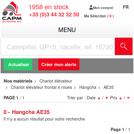
1958
en stock
FR
Mon compte
+33 (0)3 44 32 32 50
Ma Sélection
0
MENU
R
Actualiser
Créer mon alerte
Nos matériels
Chariot élévateur
Chariot élévateur frontal 4 roues
Hangcha
AE35
PAGE
1
/ 1
Trier par :
Date
▲
/
▼
Prix
▲
/
▼
0
Hangcha AE35
Il n'y a aucun résultat pour votre recherche
Page
1
/ 1