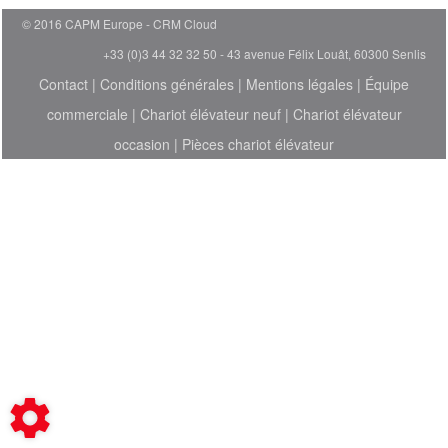
© 2016 CAPM Europe
CRM Cloud
+33 (0)3 44 32 32 50 - 43 avenue Félix Louât, 60300 Senlis
Contact
|
Conditions générales
|
Mentions légales
|
Équipe
commerciale
|
Chariot élévateur neuf
|
Chariot élévateur
occasion
|
Pièces chariot élévateur