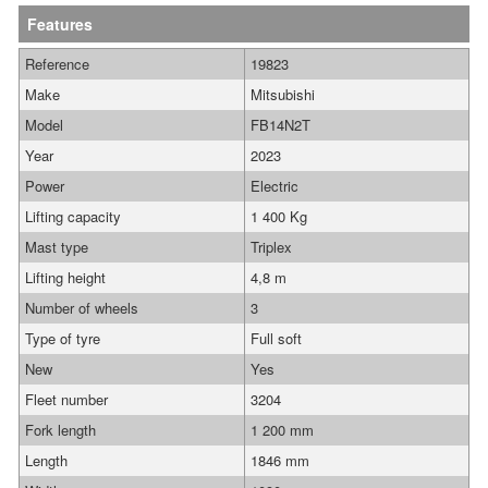
Features
Reference
19823
Make
Mitsubishi
Model
FB14N2T
Year
2023
Power
Electric
Lifting capacity
1 400 Kg
Mast type
Triplex
Lifting height
4,8 m
Number of wheels
3
Type of tyre
Full soft
New
Yes
Fleet number
3204
Fork length
1 200 mm
Length
1846 mm