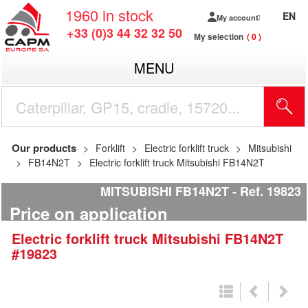
1960
in stock
EN
My account
+33 (0)3 44 32 32 50
My selection
0
MENU
Our products
Forklift
Electric forklift truck
Mitsubishi
FB14N2T
Electric forklift truck Mitsubishi FB14N2T
MITSUBISHI FB14N2T
Ref.
19823
Price on application
Electric forklift truck
Mitsubishi
FB14N2T
#19823