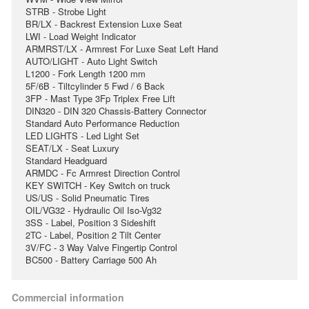
STRB - Strobe Light
BR/LX - Backrest Extension Luxe Seat
LWI - Load Weight Indicator
ARMRST/LX - Armrest For Luxe Seat Left Hand
AUTO/LIGHT - Auto Light Switch
L1200 - Fork Length 1200 mm
5F/6B - Tiltcylinder 5 Fwd / 6 Back
3FP - Mast Type 3Fp Triplex Free Lift
DIN320 - DIN 320 Chassis-Battery Connector
Standard Auto Performance Reduction
LED LIGHTS - Led Light Set
SEAT/LX - Seat Luxury
Standard Headguard
ARMDC - Fc Armrest Direction Control
KEY SWITCH - Key Switch on truck
US/US - Solid Pneumatic Tires
OIL/VG32 - Hydraulic Oil Iso-Vg32
3SS - Label, Position 3 Sideshift
2TC - Label, Position 2 Tilt Center
3V/FC - 3 Way Valve Fingertip Control
BC500 - Battery Carriage 500 Ah
Commercial information