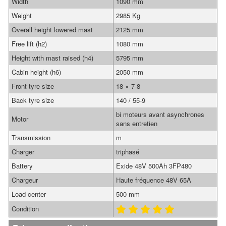
Width
1090 mm
Weight
2985 Kg
Overall height lowered mast
2125 mm
Free lift (h2)
1080 mm
Height with mast raised (h4)
5795 mm
Cabin height (h6)
2050 mm
Front tyre size
18 × 7-8
Back tyre size
140 / 55-9
bi moteurs avant asynchrones
Motor
sans entretien
Transmission
m
Charger
triphasé
Battery
Exide 48V 500Ah 3FP480
Chargeur
Haute fréquence 48V 65A
Load center
500 mm
Condition