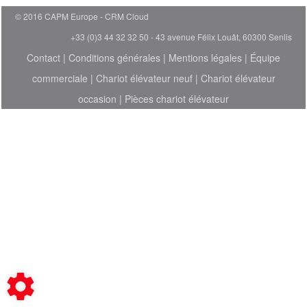
© 2016 CAPM Europe
CRM Cloud
+33 (0)3 44 32 32 50 - 43 avenue Félix Louât, 60300 Senlis
Contact
|
Conditions générales
|
Mentions légales
|
Équipe
commerciale
|
Chariot élévateur neuf
|
Chariot élévateur
occasion
|
Pièces chariot élévateur