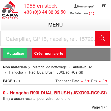
1955
en stock
FR
Mon compte
+33 (0)3 44 32 32 50
Ma Sélection
0
MENU
R
Actualiser
Créer mon alerte
Nos matériels
Matériel de nettoyage
Autolaveuse
Hangcha
R90i Dual Brush (JSXD90-RC9-SI)
PAGE
1
/ 1
Trier par :
Date
▲
/
▼
Prix
▲
/
▼
0
Hangcha R90I DUAL BRUSH (JSXD90-RC9-SI)
Il n'y a aucun résultat pour votre recherche
Page
1
/ 1