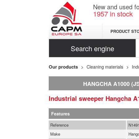
New and used for
1957
in stock
PRODUCT ST
Search engine
Our products
Cleaning materials
Ind
HANGCHA A1000 (JS
Industrial sweeper
Hangcha
A
Features
Reference
N149
Make
Hang