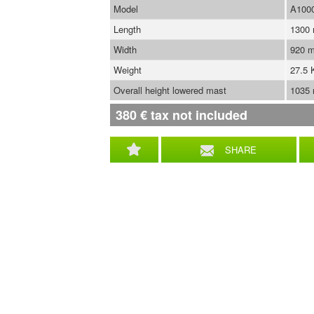
Model
A100
Length
1300
Width
920 
Weight
27.5 
Overall height lowered mast
1035
380
€
tax not included
SHARE