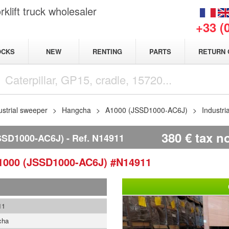
klift truck wholesaler
+33 (
NEW
OCKS
RENTING
PARTS
RETURN 
ustrial sweeper
Hangcha
A1000 (JSSD1000-AC6J)
Industr
380
€
tax n
SD1000-AC6J)
Ref.
N14911
1000 (JSSD1000-AC6J)
#N14911
11
cha