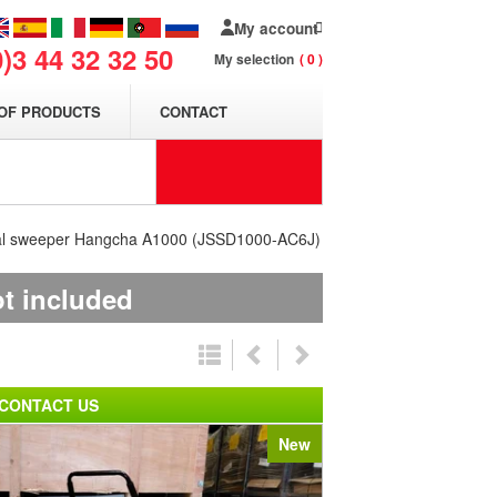
My account
0)3 44 32 32 50
My selection
0
OF PRODUCTS
CONTACT
ial sweeper Hangcha A1000 (JSSD1000-AC6J)
ot included
CONTACT US
New