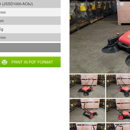
0 (JSSD1000-AC6J)
 mm
mm
Kg
 mm
PRINT IN PDF FORMAT