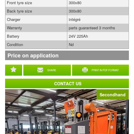
Front tyre size
300x80
Back tyre size
300x80
Charger
intégré
Warranty
parts guaranteed 3 months
Battery
24V 225Ah
Condition
Nd
Price on application
SHARE
PRINT IN PDF FORMAT
CONTACT US
Secondhand