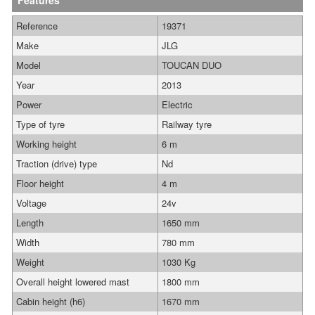
Features
Reference
19371
Make
JLG
Model
TOUCAN DUO
Year
2013
Power
Electric
Type of tyre
Railway tyre
Working height
6 m
Traction (drive) type
Nd
Floor height
4 m
Voltage
24v
Length
1650 mm
Width
780 mm
Weight
1030 Kg
Overall height lowered mast
1800 mm
Cabin height (h6)
1670 mm