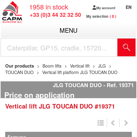
1958
in stock
EN
My account
+33 (0)3 44 32 32 50
My selection
0
MENU
Our products
Boom lifts
Vertical lift
JLG
TOUCAN DUO
Vertical lift platform JLG TOUCAN DUO
JLG TOUCAN DUO
Ref.
19371
Price on application
Vertical lift
JLG
TOUCAN DUO
#19371