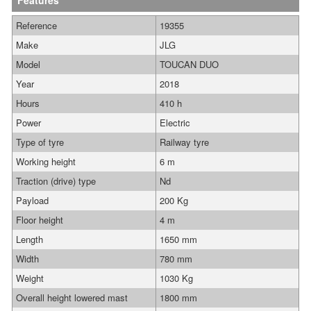
Features
Reference
19355
Make
JLG
Model
TOUCAN DUO
Year
2018
Hours
410 h
Power
Electric
Type of tyre
Railway tyre
Working height
6 m
Traction (drive) type
Nd
Payload
200 Kg
Floor height
4 m
Length
1650 mm
Width
780 mm
Weight
1030 Kg
Overall height lowered mast
1800 mm