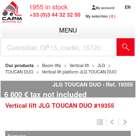
1955
in stock
EN
My account
+33 (0)3 44 32 32 50
My selection
0
MENU
Our products
Boom lifts
Vertical lift
JLG
TOUCAN DUO
Vertical lift platform JLG TOUCAN DUO
JLG TOUCAN DUO
Ref.
19355
6 800
€
tax not included
Vertical lift
JLG
TOUCAN DUO
#19355