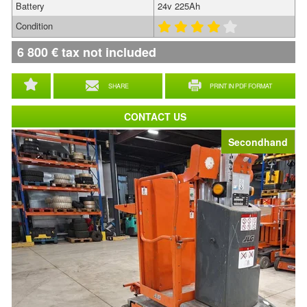
Battery
24v 225Ah
Condition
6 800
€
tax not included
SHARE
PRINT IN PDF FORMAT
CONTACT US
Secondhand