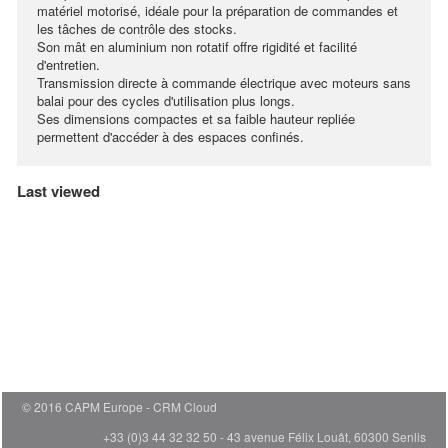
matériel motorisé, idéale pour la préparation de commandes et
les tâches de contrôle des stocks.
Son mât en aluminium non rotatif offre rigidité et facilité
d'entretien.
Transmission directe à commande électrique avec moteurs sans
balai pour des cycles d'utilisation plus longs.
Ses dimensions compactes et sa faible hauteur repliée
permettent d'accéder à des espaces confinés.
Last viewed
© 2016 CAPM Europe
CRM Cloud
+33 (0)3 44 32 32 50 - 43 avenue Félix Louât, 60300 Senlis