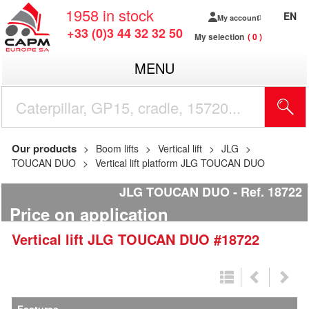
1958
in stock
EN
My account
+33 (0)3 44 32 32 50
My selection
0
MENU
Our products
Boom lifts
Vertical lift
JLG
TOUCAN DUO
Vertical lift platform JLG TOUCAN DUO
JLG TOUCAN DUO
Ref.
18722
Price on application
Vertical lift
JLG
TOUCAN DUO
#18722