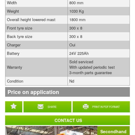
Width
800 mm
Weight
1030 Kg
Overall height lowered mast
1800 mm
Front tyre size
300 x 8
Back tyre size
300 x 8
Charger
Oui
Battery
24V 225Ah
Sold serviced
Warranty
With updated periodic test
3-month parts guarantee
Condition
Nd
Price on application
SHARE
PRINT IN PDF FORMAT
CONTACT US
Secondhand