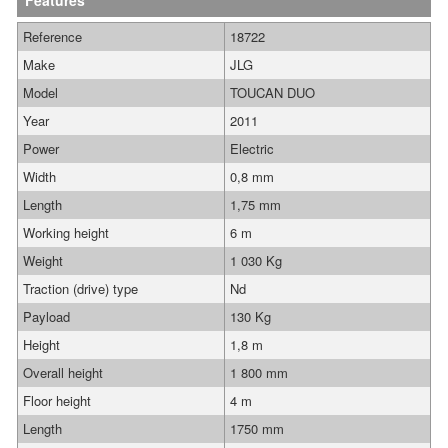
Features
Reference
18722
Make
JLG
Model
TOUCAN DUO
Year
2011
Power
Electric
Width
0,8 mm
Length
1,75 mm
Working height
6 m
Weight
1 030 Kg
Traction (drive) type
Nd
Payload
130 Kg
Height
1,8 m
Overall height
1 800 mm
Floor height
4 m
Length
1750 mm