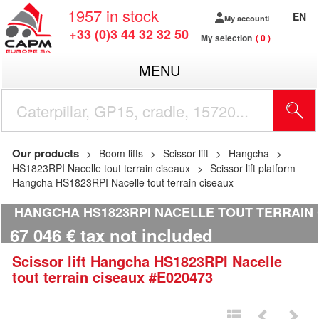
1957
in stock
EN
My account
+33 (0)3 44 32 32 50
My selection
0
MENU
Our products
Boom lifts
Scissor lift
Hangcha
HS1823RPI Nacelle tout terrain ciseaux
Scissor lift platform
Hangcha HS1823RPI Nacelle tout terrain ciseaux
HANGCHA HS1823RPI NACELLE TOUT TERRAIN 
67 046
€
tax not included
Scissor lift
Hangcha
HS1823RPI Nacelle
tout terrain ciseaux
#E020473