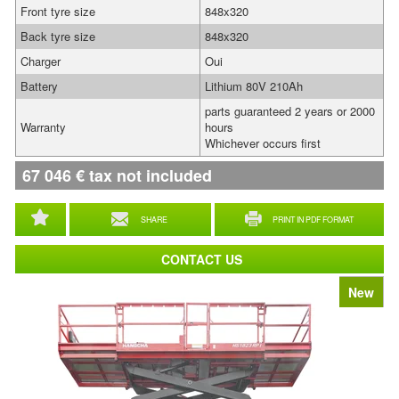
Front tyre size
848x320
Back tyre size
848x320
Charger
Oui
Battery
Lithium 80V 210Ah
parts guaranteed 2 years or 2000
Warranty
hours
Whichever occurs first
67 046
€
tax not included
SHARE
PRINT IN PDF FORMAT
CONTACT US
New