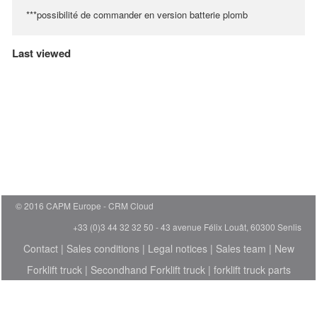
***possibilité de commander en version batterie plomb
Last viewed
© 2016 CAPM Europe
CRM Cloud
+33 (0)3 44 32 32 50 - 43 avenue Félix Louât, 60300 Senlis
Contact
|
Sales conditions
|
Legal notices
|
Sales team
|
New
Forklift truck
|
Secondhand Forklift truck
|
forklift truck parts