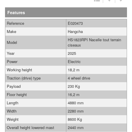
Features
Reference
E020473
Make
Hangcha
HS1823RPI Nacelle tout terrain
Model
ciseaux
Year
2025
Power
Electric
Working height
18,2 m
Traction (drive) type
4 wheel drive
Payload
230 Kg
Floor height
16,2 m
Length
4880 mm
Width
2280 mm
Weight
8600 Kg
Overall height lowered mast
2440 mm