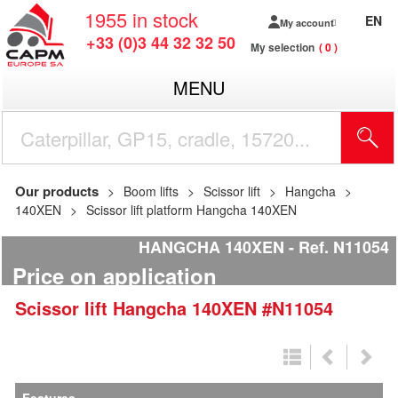
1955
in stock
EN
My account
+33 (0)3 44 32 32 50
My selection
0
MENU
Our products
Boom lifts
Scissor lift
Hangcha
140XEN
Scissor lift platform Hangcha 140XEN
HANGCHA 140XEN
Ref.
N11054
Price on application
Scissor lift
Hangcha
140XEN
#N11054