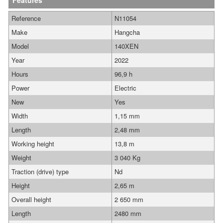
Features
Reference
N11054
Make
Hangcha
Model
140XEN
Year
2022
Hours
96,9 h
Power
Electric
New
Yes
Width
1,15 mm
Length
2,48 mm
Working height
13,8 m
Weight
3 040 Kg
Traction (drive) type
Nd
Height
2,65 m
Overall height
2 650 mm
Length
2480 mm