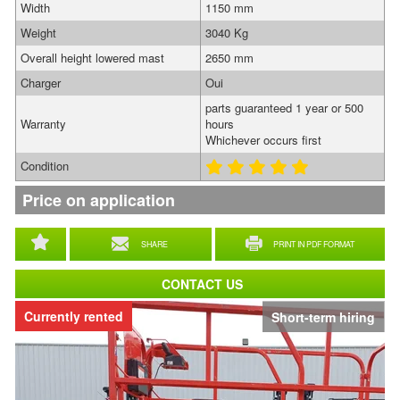
Width
1150 mm
Weight
3040 Kg
Overall height lowered mast
2650 mm
Charger
Oui
parts guaranteed 1 year or 500
Warranty
hours
Whichever occurs first
Condition
Price on application
SHARE
PRINT IN PDF FORMAT
CONTACT US
Currently rented
Short-term hiring