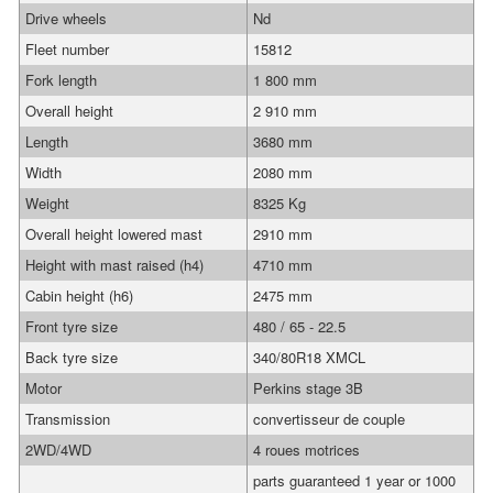
Drive wheels
Nd
Fleet number
15812
Fork length
1 800 mm
Overall height
2 910 mm
Length
3680 mm
Width
2080 mm
Weight
8325 Kg
Overall height lowered mast
2910 mm
Height with mast raised (h4)
4710 mm
Cabin height (h6)
2475 mm
Front tyre size
480 / 65 - 22.5
Back tyre size
340/80R18 XMCL
Motor
Perkins stage 3B
Transmission
convertisseur de couple
2WD/4WD
4 roues motrices
parts guaranteed 1 year or 1000