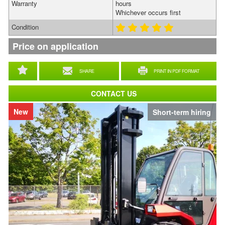
Warranty
hours
Whichever occurs first
Condition
Price on application
SHARE
PRINT IN PDF FORMAT
CONTACT US
New
Short-term hiring