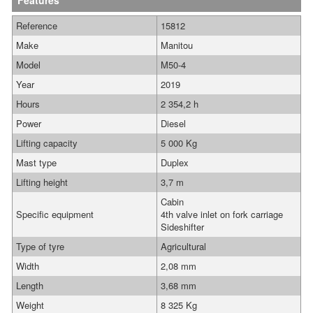
Features
Reference
15812
Make
Manitou
Model
M50-4
Year
2019
Hours
2 354,2 h
Power
Diesel
Lifting capacity
5 000 Kg
Mast type
Duplex
Lifting height
3,7 m
Cabin
Specific equipment
4th valve inlet on fork carriage
Sideshifter
Type of tyre
Agricultural
Width
2,08 mm
Length
3,68 mm
Weight
8 325 Kg