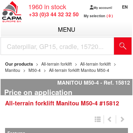
1960
in stock
EN
My account
+33 (0)3 44 32 32 50
My selection
0
MENU
Our products
All-terrain forklift
All-terrain forklift
Manitou
M50-4
All-terrain forklift Manitou M50-4
MANITOU M50-4
Ref.
15812
Price on application
All-terrain forklift
Manitou
M50-4
#15812