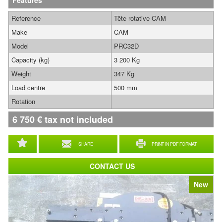
Features
Reference
Tête rotative CAM
Make
CAM
Model
PRC32D
Capacity (kg)
3 200 Kg
Weight
347 Kg
Load centre
500 mm
Rotation
6 750
€
tax not included
SHARE
PRINT IN PDF FORMAT
CONTACT US
New