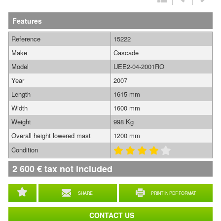
Features
Reference
15222
Make
Cascade
Model
UEE2-04-2001RO
Year
2007
Length
1615 mm
Width
1600 mm
Weight
998 Kg
Overall height lowered mast
1200 mm
Condition
2 600
€
tax not included
SHARE
PRINT IN PDF FORMAT
CONTACT US