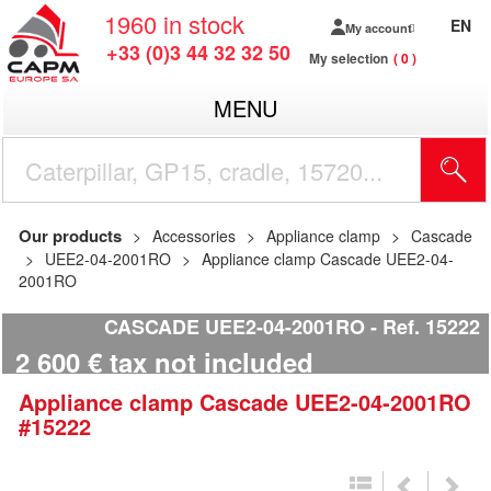
1960
in stock
EN
My account
+33 (0)3 44 32 32 50
My selection
0
MENU
Our products
Accessories
Appliance clamp
Cascade
UEE2-04-2001RO
Appliance clamp Cascade UEE2-04-
2001RO
CASCADE UEE2-04-2001RO
Ref.
15222
2 600
€
tax not included
Appliance clamp
Cascade
UEE2-04-2001RO
#15222