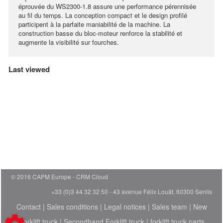
éprouvée du WS2300-1.8 assure une performance pérennisée
au fil du temps. La conception compact et le design profilé
participent à la parfaite maniabilité de la machine. La
construction basse du bloc-moteur renforce la stabilité et
augmente la visibilité sur fourches.
Last viewed
© 2016 CAPM Europe
CRM Cloud
+33 (0)3 44 32 32 50 - 43 avenue Félix Louât, 60300 Senlis
Contact
|
Sales conditions
|
Legal notices
|
Sales team
|
New
Forklift truck
|
Secondhand Forklift truck
|
forklift truck parts