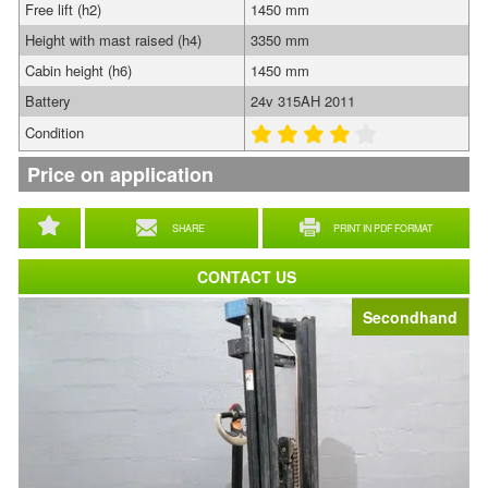
Free lift (h2)
1450 mm
Height with mast raised (h4)
3350 mm
Cabin height (h6)
1450 mm
Battery
24v 315AH 2011
Condition
Price on application
SHARE
PRINT IN PDF FORMAT
CONTACT US
Secondhand