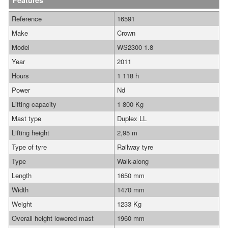
Features
Reference
16591
Make
Crown
Model
WS2300 1.8
Year
2011
Hours
1 118 h
Power
Nd
Lifting capacity
1 800 Kg
Mast type
Duplex LL
Lifting height
2,95 m
Type of tyre
Railway tyre
Type
Walk-along
Length
1650 mm
Width
1470 mm
Weight
1233 Kg
Overall height lowered mast
1960 mm