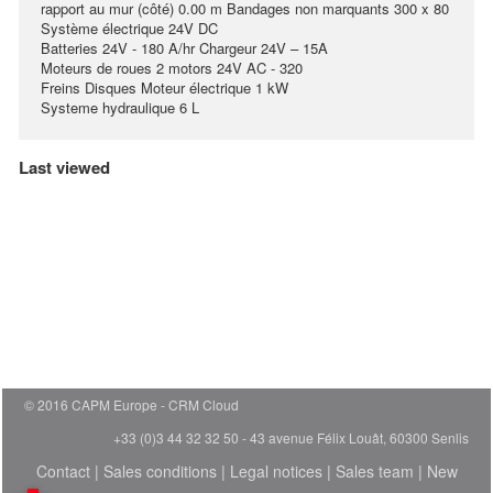
rapport au mur (côté) 0.00 m Bandages non marquants 300 x 80
Système électrique 24V DC
Batteries 24V - 180 A/hr Chargeur 24V – 15A
Moteurs de roues 2 motors 24V AC - 320
Freins Disques Moteur électrique 1 kW
Systeme hydraulique 6 L
Last viewed
© 2016 CAPM Europe
CRM Cloud
+33 (0)3 44 32 32 50 - 43 avenue Félix Louât, 60300 Senlis
Contact
|
Sales conditions
|
Legal notices
|
Sales team
|
New