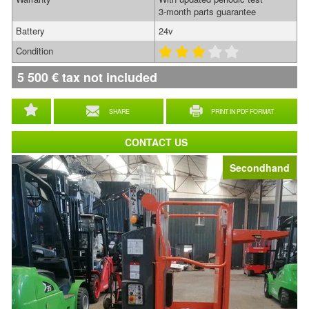
3-month parts guarantee
Battery
24v
Condition
5 500
€
tax not included
SHARE
PRINT IN PDF FORMAT
CONTACT US
Secondhand