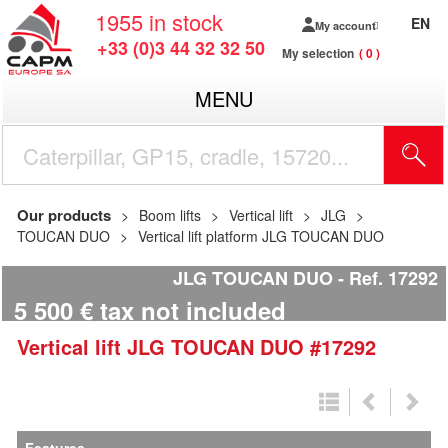
1955
in stock
EN
My account
+33 (0)3 44 32 32 50
My selection
0
MENU
Our products
Boom lifts
Vertical lift
JLG
TOUCAN DUO
Vertical lift platform JLG TOUCAN DUO
JLG TOUCAN DUO
Ref.
17292
5 500
€
tax not included
Vertical lift
JLG
TOUCAN DUO
#17292