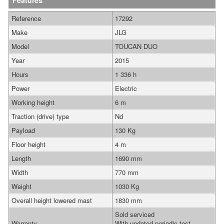
Features
Reference
17292
Make
JLG
Model
TOUCAN DUO
Year
2015
Hours
1 336 h
Power
Electric
Working height
6 m
Traction (drive) type
Nd
Payload
130 Kg
Floor height
4 m
Length
1690 mm
Width
770 mm
Weight
1030 Kg
Overall height lowered mast
1830 mm
Sold serviced
Warranty
With updated periodic test