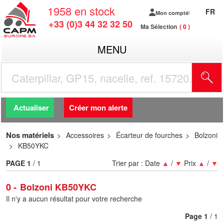
1958
en stock
FR
Mon compte
+33 (0)3 44 32 32 50
Ma Sélection
0
MENU
R
Actualiser
Créer mon alerte
Nos matériels
Accessoires
Écarteur de fourches
Bolzoni
KB50YKC
PAGE
1
/ 1
Trier par :
Date
▲
/
▼
Prix
▲
/
▼
0
Bolzoni KB50YKC
Il n'y a aucun résultat pour votre recherche
Page
1
/ 1