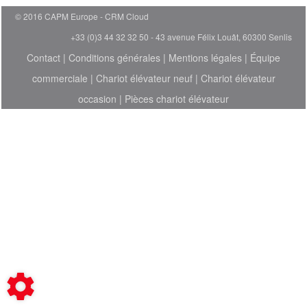
© 2016 CAPM Europe
CRM Cloud
+33 (0)3 44 32 32 50 - 43 avenue Félix Louât, 60300 Senlis
Contact
|
Conditions générales
|
Mentions légales
|
Équipe
commerciale
|
Chariot élévateur neuf
|
Chariot élévateur
occasion
|
Pièces chariot élévateur